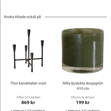
Andra tittade också på
Thor kandelaber svart
Nilla ljuslykta skogsgrön
H10 cm
Affari of Sweden
Olsson & Jensen
869
 kr
199
 kr
Lagervara 2-5 vardagar
Lagervara 2-5 vardagar