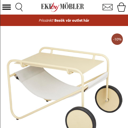
Poul sidobord aluminium gul/tyg vit 72x44 cm
Välj Kategori
Prissänkt!
Besök vår outlet här
Soffor
Fåtöljer
-10%
Bord
Stolar
Sängar
Förvaring
Inredning
Mattor
Belysning
Utemöbler
Varumärken