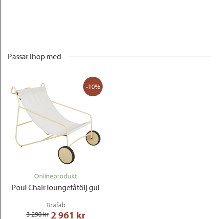
Passar ihop med
-10%
Onlineprodukt
Poul Chair loungefåtölj gul
Brafab
2 961
 kr
3 290
 kr