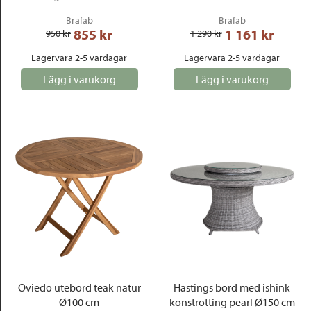
Brafab
Brafab
855
 kr
1 161
 kr
950
 kr
1 290
 kr
Lagervara 2-5 vardagar
Lagervara 2-5 vardagar
Lägg i varukorg
Lägg i varukorg
Oviedo utebord teak natur
Hastings bord med ishink
Ø100 cm
konstrotting pearl Ø150 cm