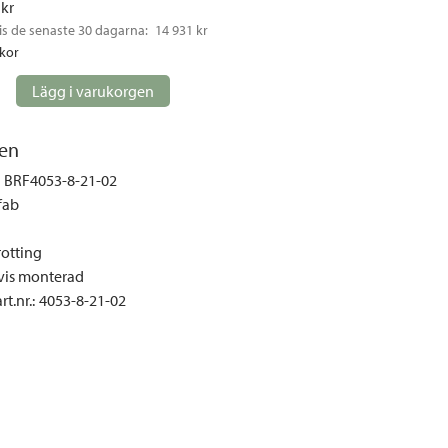
 kr
gemöbler
is de senaste 30 dagarna: 
14 931 kr
rupper
ckor
lskydd
Lägg i varukorgen
ller
onger och tält
en
r och soffgrupper
BRF4053-8-21-02
fab
öljer
otting
ök
vis monterad
t.nr.
:
4053-8-21-02