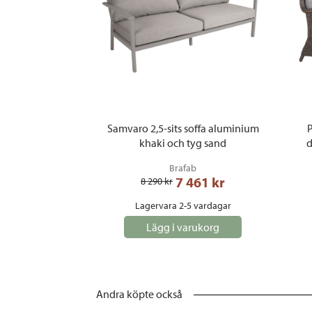
Samvaro 2,5-sits soffa aluminium
P
khaki och tyg sand
d
Brafab
7 461
 kr
8 290
 kr
Lagervara 2-5 vardagar
Lägg i varukorg
Andra köpte också