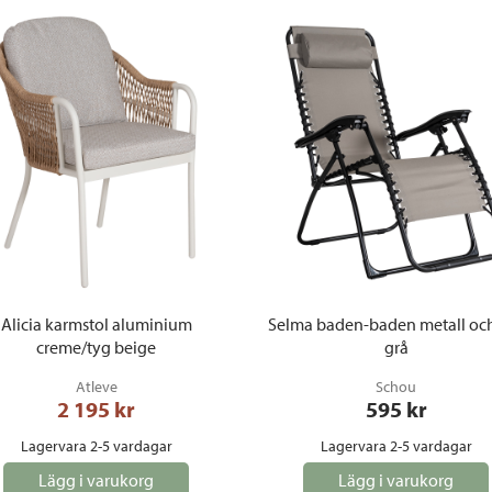
Alicia karmstol aluminium
Selma baden-baden metall och
creme/tyg beige
grå
Atleve
Schou
2 195
 kr
595
 kr
Lagervara 2-5 vardagar
Lagervara 2-5 vardagar
Lägg i varukorg
Lägg i varukorg