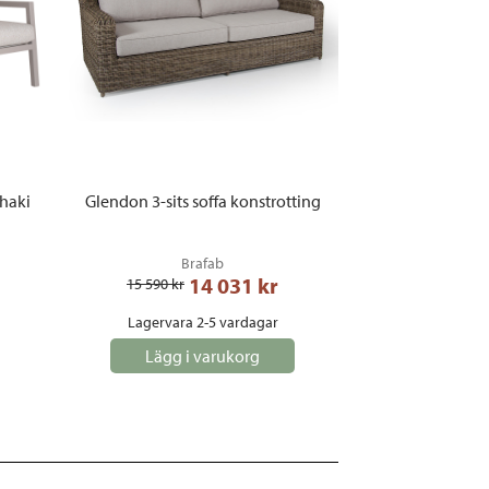
khaki
Glendon 3-sits soffa konstrotting
Brafab
14 031
 kr
15 590
 kr
Lagervara 2-5 vardagar
Lägg i varukorg