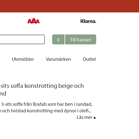
0
Till kassan
Utemöbler
Varumärken
Outlet
et
its soffa konstrotting beige och
ation
and
r
3-sits soffa från Brafab som har ben i rundad,
och twistad konstrotting med dynor i olefi...
tolar | Solsängar
Läs mer
ring
ockar