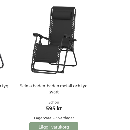
 tyg
Selma baden-baden metall och tyg
svart
Schou
595
 kr
Lagervara 2-5 vardagar
Lägg i varukorg