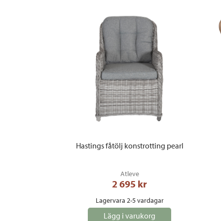
Hastings fåtölj konstrotting pearl
Atleve
2 695
 kr
Lagervara 2-5 vardagar
Lägg i varukorg