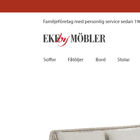
Pembroke 3-sits soffa konstrotting beige och dynor tyg sand
Prissänkt!
Besök vår outlet här
Familjeföretag med personlig service sedan 19
Soffor
Fåtöljer
Bord
Stolar
Biosoffor | Recliner
Fotpallar och sittpuffar
Barbord
Barnstolar
Bäddsoffor
Fåtöljer i sammet
Matbord
Barstolar |
Divansoffor
Fåtöljer med fotpallar
Matgrupper
Pallar | Bä
Howardsoffor
Reclinerfåtöljer
Skrivbord
Skinnstolar
Hörnsoffor
Skinnfåtöljer
Småbord | Sidobord
Skrivbords
Soffor 2-sits | 3-sits | 4-sits
Tygfåtöljer
Soffbord
Stolsdyno
Skinnsoffor
Tillbehör till fåtölj
Trästolar