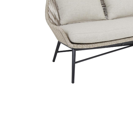
Sammetssoffor
Tygstolar
Soffgrupper
Tygsoffor
Tillbehör till soffa