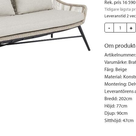
Rek. pris
16 590
Täcken och kuddar
Sängbord
Klockor
Taklampor
Loun
Tidigare lägsta pr
Vedställ
Kuddar | Plädar
Vägglampor
Matg
Leveranstid 2 ve
Vinställ
Ljuslyktor | Ljusstakar
Utelampor
Möbe
-
+
Vitrinskåp
Ljus | Doft
Paraso
Garderober
Skafferi
Pavilj
Om produkt
Speglar
Soffo
Artikelnummer
:
Tavlor
Stolar
Varumärke
:
Bra
Färg
:
Beige
Vaser | Krukor
Utefåt
Material
:
Konstr
Utek
Montering
:
Del
Leverantörens ar
Bredd
:
202cm
Höjd
:
77cm
Djup
:
90cm
Sitthöjd
:
47cm