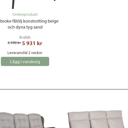
Onlineprodukt
roke fåtölj konstrotting beige
och dyna tyg sand
Brafab
5 931
 kr
6 590
 kr
Leveranstid 2 veckor
Lägg i varukorg