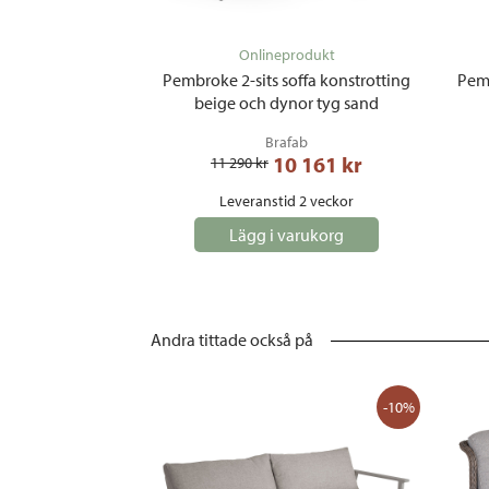
Onlineprodukt
Pembroke 2-sits soffa konstrotting
Pemb
beige och dynor tyg sand
Brafab
10 161
 kr
11 290
 kr
Leveranstid 2 veckor
Lägg i varukorg
Andra tittade också på
-10%