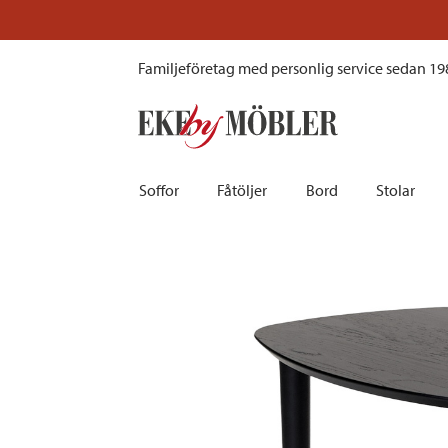
Paus sidobord svartbetsad ek 50x50 cm
Familjeföretag med personlig service sedan 19
Soffor
Fåtöljer
Bord
Stolar
Biosoffor | Recliner
Fotpallar och sittpuffar
Barbord
Barnstolar
Bäddsoffor
Fåtöljer i sammet
Matbord
Barstolar |
Divansoffor
Fåtöljer med fotpallar
Matgrupper
Pallar | Bä
Howardsoffor
Reclinerfåtöljer
Skrivbord
Skinnstolar
Hörnsoffor
Skinnfåtöljer
Småbord | Sidobord
Skrivbords
Soffor 2-sits | 3-sits | 4-sits
Tygfåtöljer
Soffbord
Stolsdyno
Skinnsoffor
Tillbehör till fåtölj
Trästolar