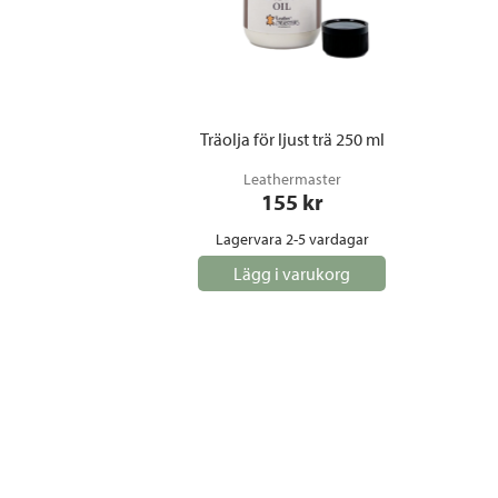
Träolja för ljust trä 250 ml
Leathermaster
155
 kr
Lagervara 2-5 vardagar
Lägg i varukorg