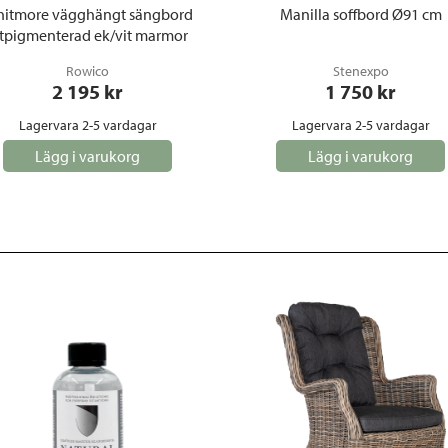
itmore vägghängt sängbord
Manilla soffbord Ø91 cm
itpigmenterad ek/vit marmor
Rowico
Stenexpo
2 195
 kr
1 750
 kr
Lagervara 2-5 vardagar
Lagervara 2-5 vardagar
Lägg i varukorg
Lägg i varukorg