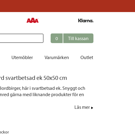
0
Till kassan
Utemöbler
Varumärken
Outlet
rd svartbetsad ek 50x50 cm
et
Bordbirger, här i svartbetsad ek. Snyggt och
ation
Inred gärna med liknande produkter för en
r
Läs mer
tolar | Solsängar
ring
ockar
eckor