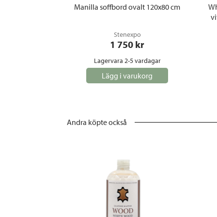
Manilla soffbord ovalt 120x80 cm
Wh
v
Stenexpo
1 750
 kr
Lagervara 2-5 vardagar
Lägg i varukorg
Andra köpte också