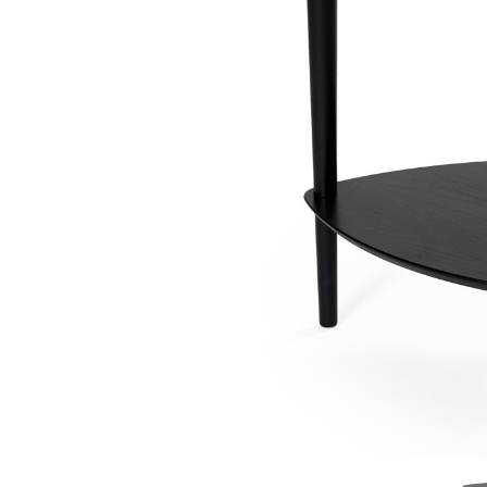
Sammetssoffor
Tygstolar
Soffgrupper
Tygsoffor
Tillbehör till soffa