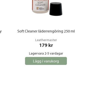
dy
Soft Cleaner läderrengöring 250 ml
Leathermaster
179
 kr
Lagervara 2-5 vardagar
Lägg i varukorg