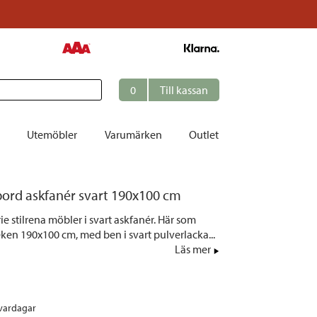
0
Till kassan
Utemöbler
Varumärken
Outlet
et
ord askfanér svart 190x100 cm
ation
ie stilrena möbler i svart askfanér. Här som
r
eken 190x100 cm, med ben i svart pulverlacka...
Läs mer
tolar | Solsängar
ring
ockar
 vardagar