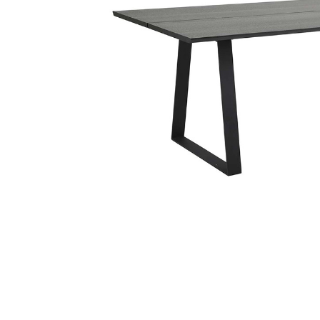
Sammetssoffor
Tygstolar
Soffgrupper
Tygsoffor
Tillbehör till soffa