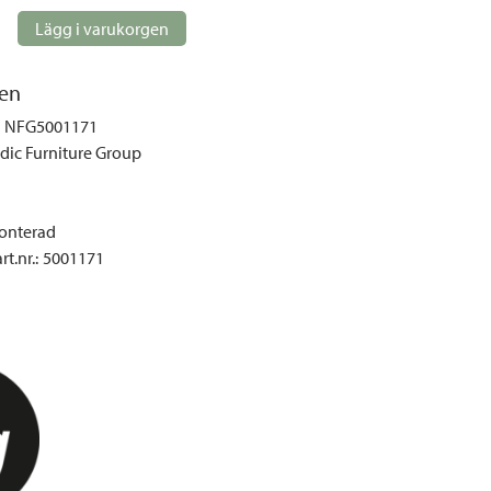
gemöbler
Lägg i varukorgen
rupper
lskydd
en
ller
NFG5001171
onger och tält
dic Furniture Group
r och soffgrupper
nterad
öljer
t.nr.
:
5001171
ök