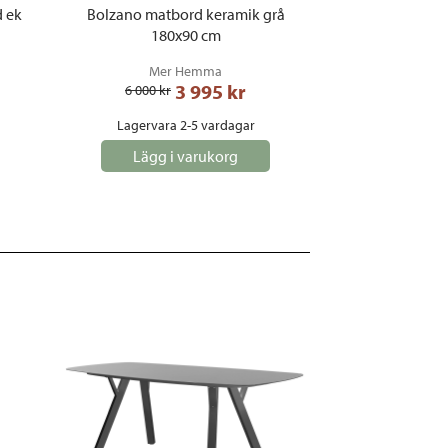
d ek
Bolzano matbord keramik grå
180x90 cm
Mer Hemma
3 995
 kr
6 000
 kr
Lagervara 2-5 vardagar
Lägg i varukorg