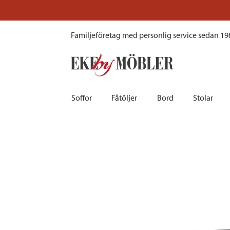
Parade matbord askfanér svart 190x100 cm
Familjeföretag med personlig service sedan 19
Soffor
Fåtöljer
Bord
Stolar
Biosoffor | Recliner
Fotpallar och sittpuffar
Barbord
Barnstolar
Bäddsoffor
Fåtöljer i sammet
Matbord
Barstolar |
Divansoffor
Fåtöljer med fotpallar
Matgrupper
Pallar | Bä
Howardsoffor
Reclinerfåtöljer
Skrivbord
Skinnstolar
Hörnsoffor
Skinnfåtöljer
Småbord | Sidobord
Skrivbords
Soffor 2-sits | 3-sits | 4-sits
Tygfåtöljer
Soffbord
Stolsdyno
Skinnsoffor
Tillbehör till fåtölj
Trästolar