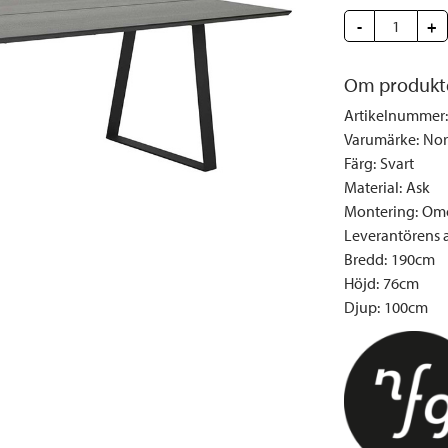
Täcken och kuddar
Sängbord
Klockor
Taklampor
Loun
-
+
Vedställ
Kuddar | Plädar
Vägglampor
Matg
Vinställ
Ljuslyktor | Ljusstakar
Utelampor
Möbe
Om produkt
Vitrinskåp
Ljus | Doft
Paraso
Artikelnummer
:
Garderober
Skafferi
Pavilj
Varumärke
:
Nor
Färg
:
Svart
Speglar
Soffo
Material
:
Ask
Tavlor
Stolar
Montering
:
Omo
Vaser | Krukor
Utefåt
Leverantörens ar
Bredd
:
190cm
Utek
Höjd
:
76cm
Djup
:
100cm