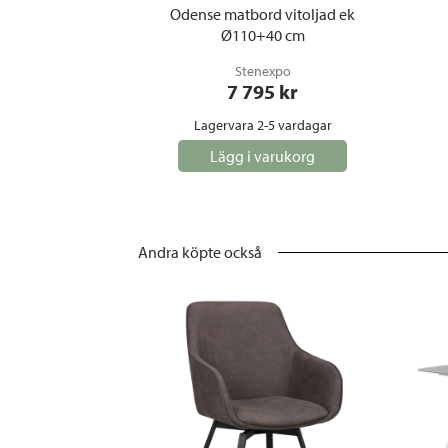
Odense matbord vitoljad ek
Ø110+40 cm
Stenexpo
7 795
 kr
Lagervara 2-5 vardagar
Lägg i varukorg
Andra köpte också