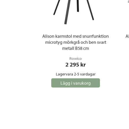
Alison karmstol med snurrfunktion
A
microtyg mörkgrå och ben svart
metall B58 cm
Rowico
2 295
 kr
Lagervara 2-5 vardagar
Lägg i varukorg