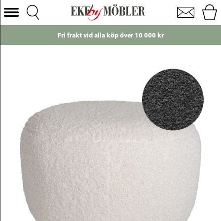
Odense fotpall klädsel Glore grå
Välj Kategori
Fri frakt vid alla köp över 10 000 kr
Soffor
Fåtöljer
Bord
Stolar
Sängar
Förvaring
Inredning
Mattor
Belysning
Utemöbler
Varumärken