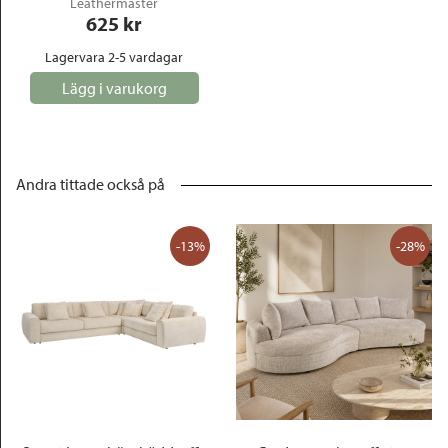
Leathermaster
625
 kr
Lagervara 2-5 vardagar
Lägg i varukorg
Andra tittade också på
-13%
-28%