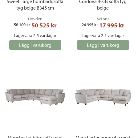
Sweet Large hörnbäddsoffa
Cordova 4-sits soffa tyg
tyg beige B345 cm
beige
Hovden
Actona
50 525
 kr
17 995
 kr
58 100
 kr
24 995
 kr
Lagervara 2-5 vardagar
Lagervara 2-5 vardagar
Lägg i varukorg
Lägg i varukorg
Manchester hörnsoffa med
Manchester hörnsoffa med