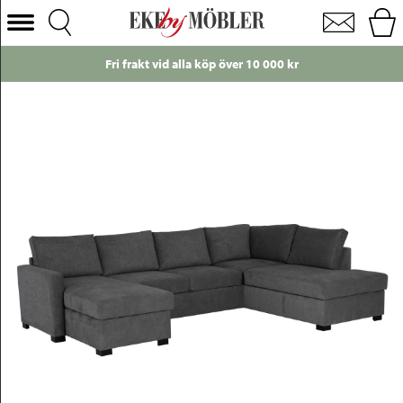
Nova divanbäddsoffa tyg grå B298 cm
Välj Kategori
Fri frakt vid alla köp över 10 000 kr
Soffor
Fåtöljer
Bord
Stolar
Sängar
Förvaring
Inredning
Mattor
Belysning
Utemöbler
Varumärken