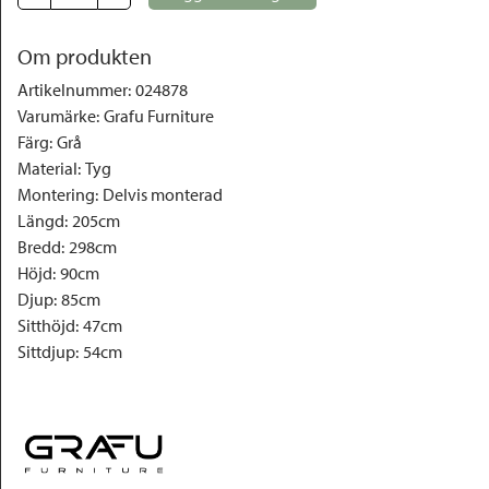
Om produkten
Artikelnummer
:
024878
Varumärke
:
Grafu Furniture
Färg
:
Grå
Material
:
Tyg
Montering
:
Delvis monterad
Längd
:
205cm
Bredd
:
298cm
Höjd
:
90cm
Djup
:
85cm
Sitthöjd
:
47cm
Sittdjup
:
54cm