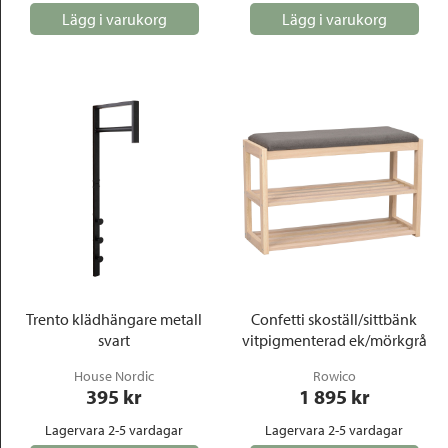
Lägg i varukorg
Lägg i varukorg
Trento klädhängare metall
Confetti skoställ/sittbänk
svart
vitpigmenterad ek/mörkgrå
House Nordic
Rowico
395
 kr
1 895
 kr
Lagervara 2-5 vardagar
Lagervara 2-5 vardagar