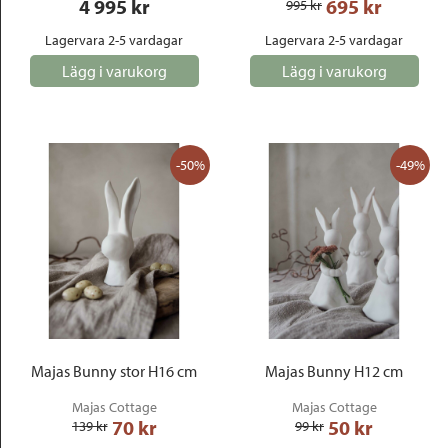
4 995
 kr
695
 kr
995
 kr
Lagervara 2-5 vardagar
Lagervara 2-5 vardagar
Lägg i varukorg
Lägg i varukorg
-50%
-49%
Majas Bunny stor H16 cm
Majas Bunny H12 cm
Majas Cottage
Majas Cottage
70
 kr
50
 kr
139
 kr
99
 kr