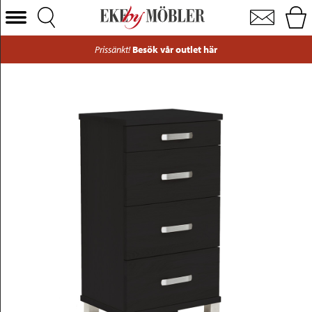
Nadja byrå svartbets 4 lådor 40 cm
Välj Kategori
Prissänkt!
Besök vår outlet här
Soffor
Fåtöljer
Bord
Stolar
Sängar
Förvaring
Inredning
Mattor
Belysning
Utemöbler
Varumärken