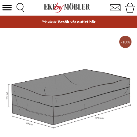
Möbelskydd för soffa vattentätt & andas 220x90xH70 cm
Välj Kategori
Prissänkt!
Besök vår outlet här
Soffor
Fåtöljer
-10%
Bord
Stolar
Sängar
Förvaring
Inredning
Mattor
Belysning
Utemöbler
Varumärken