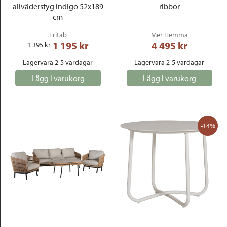
allväderstyg indigo 52x189
ribbor
cm
Fritab
Mer Hemma
1 195
 kr
4 495
 kr
1 395
 kr
Lagervara 2-5 vardagar
Lagervara 2-5 vardagar
Lägg i varukorg
Lägg i varukorg
-14%