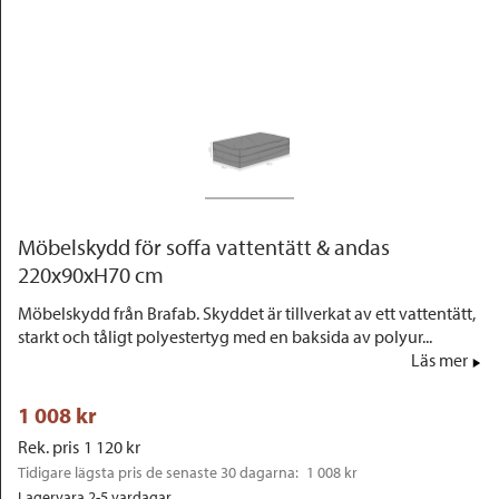
Outlet
Möbelskydd för soffa vattentätt & andas
220x90xH70 cm
Möbelskydd från Brafab. Skyddet är tillverkat av ett vattentätt,
starkt och tåligt polyestertyg med en baksida av polyur...
Läs mer
1 008
 kr
Rek. pris
1 120
 kr
Tidigare lägsta pris de senaste 30 dagarna: 
1 008 kr
Lagervara 2-5 vardagar