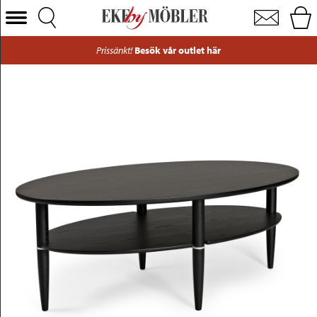
Madrid soffbord svart 110x70 cm
Välj Kategori
Prissänkt!
Besök vår outlet här
Soffor
Fåtöljer
Bord
Stolar
Sängar
Förvaring
Inredning
Mattor
Belysning
Utemöbler
Varumärken