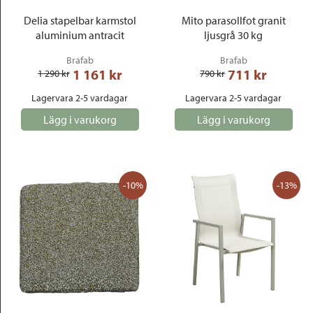
Delia stapelbar karmstol
Mito parasollfot granit
aluminium antracit
ljusgrå 30 kg
Brafab
Brafab
1 161
 kr
711
 kr
1 290
 kr
790
 kr
Lagervara 2-5 vardagar
Lagervara 2-5 vardagar
Lägg i varukorg
Lägg i varukorg
-10%
-13%