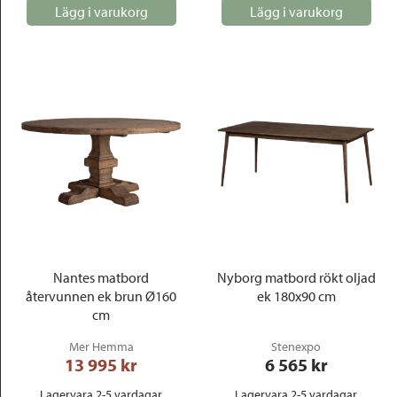
Lägg i varukorg
Lägg i varukorg
Nantes matbord
Nyborg matbord rökt oljad
återvunnen ek brun Ø160
ek 180x90 cm
cm
Mer Hemma
Stenexpo
13 995
 kr
6 565
 kr
Lagervara 2-5 vardagar
Lagervara 2-5 vardagar