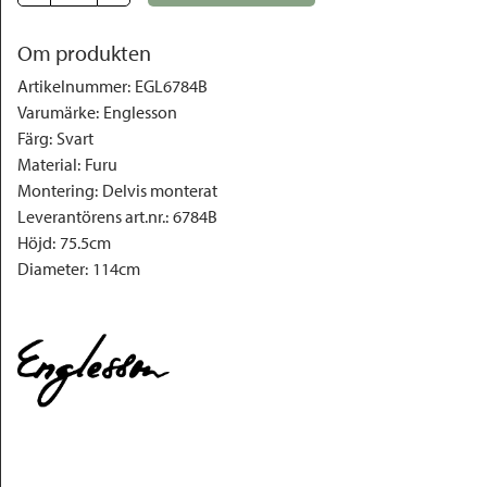
Om produkten
Artikelnummer
:
EGL6784B
Varumärke
:
Englesson
Färg
:
Svart
Material
:
Furu
Montering
:
Delvis monterat
Leverantörens art.nr.
:
6784B
Höjd
:
75.5cm
Diameter
:
114cm