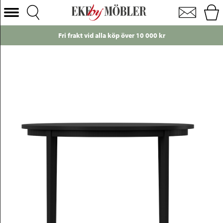
Line matbord furu svart Ø114 cm
Välj Kategori
Fri frakt vid alla köp över 10 000 kr
Soffor
Fåtöljer
Bord
Stolar
Sängar
Förvaring
Inredning
Mattor
Belysning
Utemöbler
Varumärken