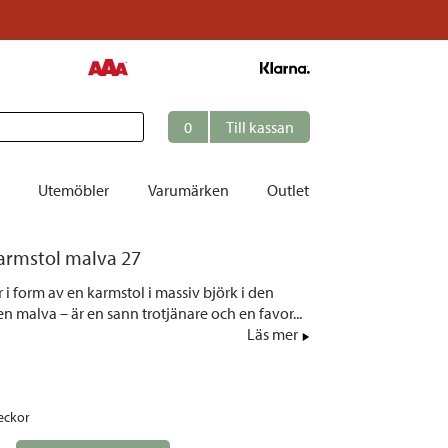
0
Till kassan
Utemöbler
Varumärken
Outlet
karmstol malva 27
et
r i form av en karmstol i massiv björk i den
ation
n malva – är en sann trotjänare och en favor...
r
Läs mer
tolar | Solsängar
ring
eckor
ockar