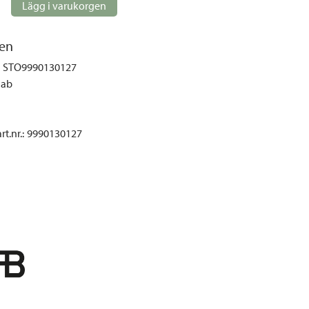
gemöbler
Lägg i varukorgen
rupper
en
lskydd
STO9990130127
ller
lab
onger och tält
r och soffgrupper
t.nr.
:
9990130127
öljer
ök