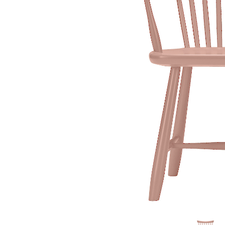
Sammetssoffor
Tygstolar
Soffgrupper
Tygsoffor
Tillbehör till soffa