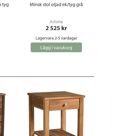
h tyg
Minsk stol oljad ek/tyg grå
Actona
2 525
 kr
Lagervara 2-5 vardagar
Lägg i varukorg