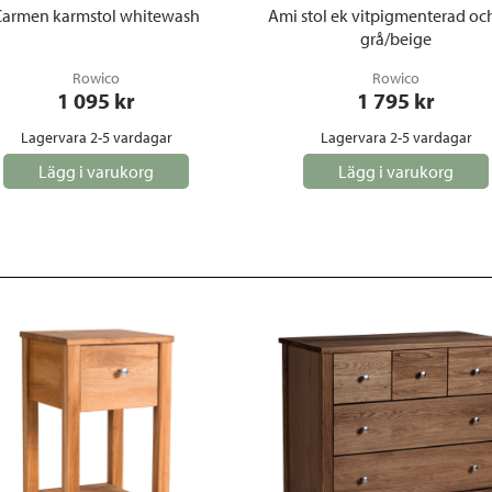
Carmen karmstol whitewash
Ami stol ek vitpigmenterad oc
grå/beige
Rowico
Rowico
1 095
 kr
1 795
 kr
Lagervara 2-5 vardagar
Lagervara 2-5 vardagar
Lägg i varukorg
Lägg i varukorg