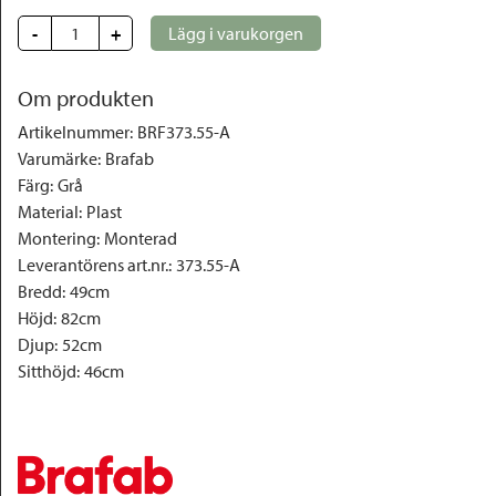
-
+
Lägg i varukorgen
Om produkten
Artikelnummer
:
BRF373.55-A
Varumärke
:
Brafab
Färg
:
Grå
Material
:
Plast
Montering
:
Monterad
Leverantörens art.nr.
:
373.55-A
Bredd
:
49cm
Höjd
:
82cm
Djup
:
52cm
Sitthöjd
:
46cm