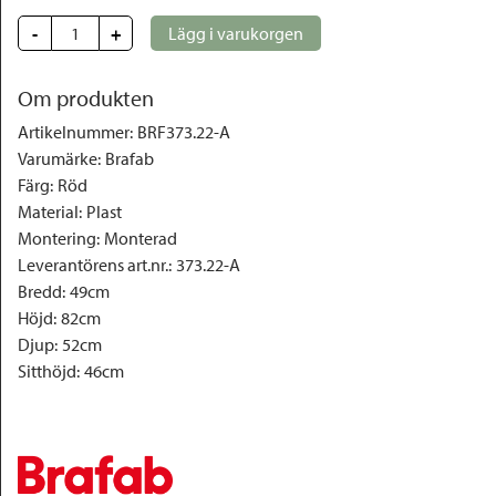
-
+
Lägg i varukorgen
Om produkten
Artikelnummer
:
BRF373.22-A
Varumärke
:
Brafab
Färg
:
Röd
Material
:
Plast
Montering
:
Monterad
Leverantörens art.nr.
:
373.22-A
Bredd
:
49cm
Höjd
:
82cm
Djup
:
52cm
Sitthöjd
:
46cm