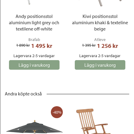
Andy positionsstol
Kiwi positionsstol
aluminium light grey och
aluminium khaki & texteline
textilene off-white
beige
Brafab
Atleve
1 495
 kr
1 256
 kr
1 890
 kr
1 395
 kr
Lagervara 2-5 vardagar
Lagervara 2-5 vardagar
Lägg i varukorg
Lägg i varukorg
Andra köpte också
-40%