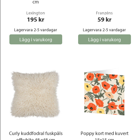
cm
Lexington
Franzéns
195
 kr
59
 kr
Lagervara 2-5 vardagar
Lagervara 2-5 vardagar
Lägg i varukorg
Lägg i varukorg
Curly kuddfodral fuskpäls
Poppy kort med kuvert
offwhite 48 x48 cm
15x15 cm