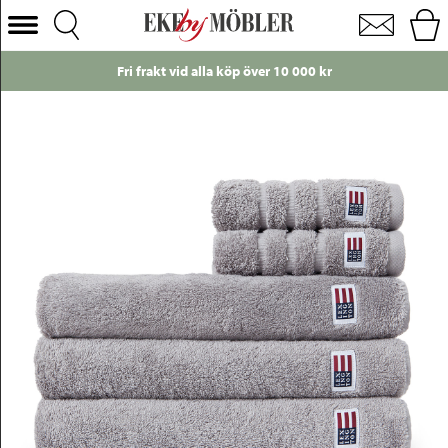
Lexington Original handduk grå
Välj Kategori
Fri frakt vid alla köp över 10 000 kr
Soffor
Fåtöljer
Bord
Stolar
Sängar
Förvaring
Inredning
Mattor
Belysning
Utemöbler
Varumärken