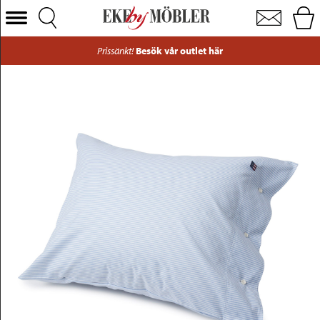
Lexington Icons Pin Point örngott blå/vit
Välj Kategori
Prissänkt!
Besök vår outlet här
Soffor
Fåtöljer
Bord
Stolar
Sängar
Förvaring
Inredning
Mattor
Belysning
Utemöbler
Varumärken