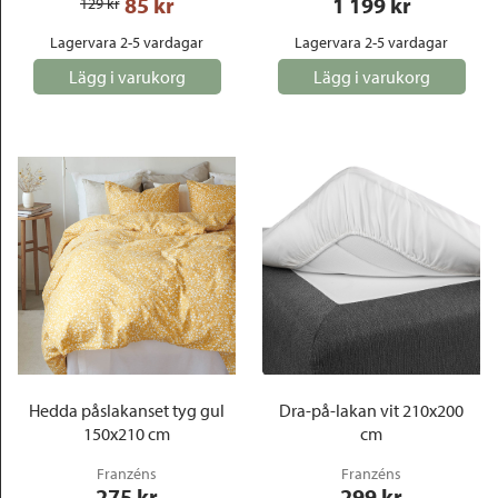
85
 kr
1 199
 kr
129
 kr
Lagervara 2-5 vardagar
Lagervara 2-5 vardagar
Lägg i varukorg
Lägg i varukorg
Hedda påslakanset tyg gul
Dra-på-lakan vit 210x200
150x210 cm
cm
Franzéns
Franzéns
275
 kr
299
 kr