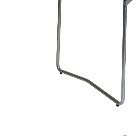
Sammetssoffor
Tygstolar
Soffgrupper
Tygsoffor
Tillbehör till soffa