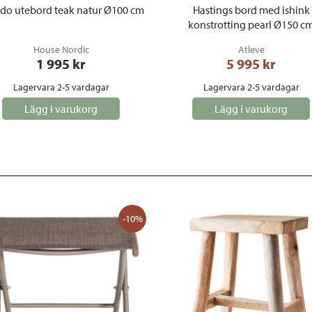
do utebord teak natur Ø100 cm
Hastings bord med ishink
konstrotting pearl Ø150 c
House Nordic
Atleve
1 995
 kr
5 995
 kr
Lagervara 2-5 vardagar
Lagervara 2-5 vardagar
Lägg i varukorg
Lägg i varukorg
-10%