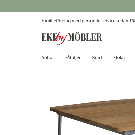
Klassiker bord B31 oljad ek/varmförzinkat 84x92 cm
Familjeföretag med personlig service sedan 19
Soffor
Fåtöljer
Bord
Stolar
Biosoffor | Recliner
Fotpallar och sittpuffar
Barbord
Barnstolar
Bäddsoffor
Fåtöljer i sammet
Matbord
Barstolar |
Divansoffor
Fåtöljer med fotpallar
Matgrupper
Pallar | Bä
Howardsoffor
Reclinerfåtöljer
Skrivbord
Skinnstolar
Hörnsoffor
Skinnfåtöljer
Småbord | Sidobord
Skrivbords
Soffor 2-sits | 3-sits | 4-sits
Tygfåtöljer
Soffbord
Stolsdyno
Skinnsoffor
Tillbehör till fåtölj
Trästolar