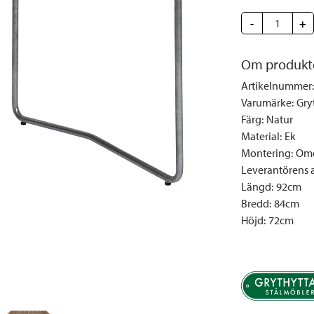
Täcken och kuddar
Sängbord
Klockor
Taklampor
Loun
-
+
Vedställ
Kuddar | Plädar
Vägglampor
Matg
Vinställ
Ljuslyktor | Ljusstakar
Utelampor
Möbe
Om produkt
Vitrinskåp
Ljus | Doft
Paraso
Artikelnummer
:
Garderober
Skafferi
Pavilj
Varumärke
:
Gry
Speglar
Soffo
Färg
:
Natur
Material
:
Ek
Tavlor
Stolar
Montering
:
Omo
Vaser | Krukor
Utefåt
Leverantörens ar
Utek
Längd
:
92cm
Bredd
:
84cm
Höjd
:
72cm