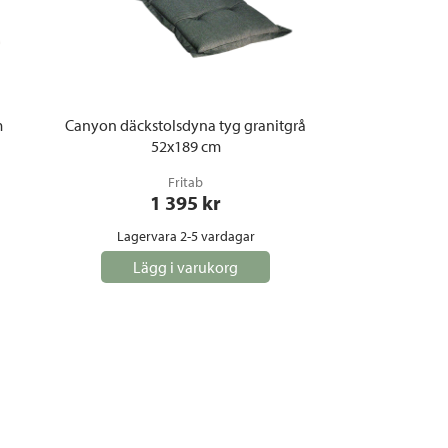
m
Canyon däckstolsdyna tyg granitgrå
52x189 cm
Fritab
1 395
 kr
Lagervara 2-5 vardagar
Lägg i varukorg