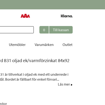
0
Till kassan
Utemöbler
Varumärken
Outlet
rd B31 oljad ek/varmförzinkat 84x92
et
ation
31 är tillverkat i oljad ek med ett underrede i
r
l. Bordet är fällbart för enkel förvari...
Läs mer
tolar | Solsängar
ring
ockar
eckor