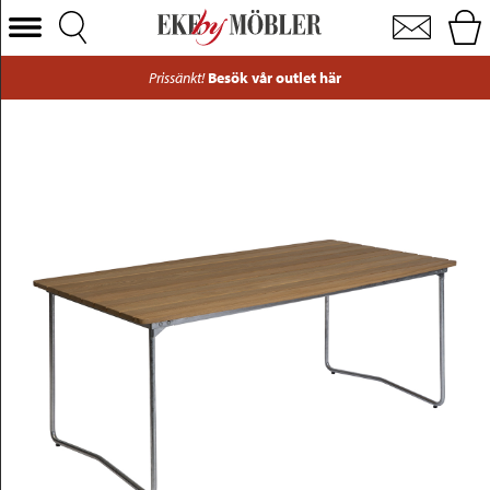
Klassiker bord B31 oljad ek/varmförzinkat 170x92 cm
Välj Kategori
Prissänkt!
Besök vår outlet här
Soffor
Fåtöljer
Bord
Stolar
Sängar
Förvaring
Inredning
Mattor
Belysning
Utemöbler
Varumärken