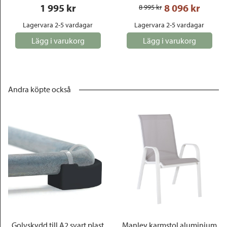
1 995
 kr
8 096
 kr
8 995
 kr
Lagervara 2-5 vardagar
Lagervara 2-5 vardagar
Lägg i varukorg
Lägg i varukorg
Andra köpte också
Golvskydd till A2 svart plast
Manley karmstol aluminium