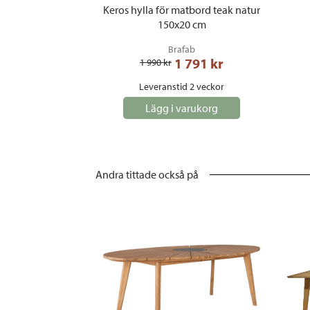
Keros hylla för matbord teak natur
150x20 cm
Brafab
1 791
 kr
1 990
 kr
Leveranstid 2 veckor
Lägg i varukorg
Andra tittade också på