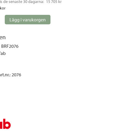
is de senaste 30 dagarna: 
15 705 kr
gemöbler
ckor
rupper
Lägg i varukorgen
lskydd
ller
en
onger och tält
BRF2076
r och soffgrupper
fab
öljer
t.nr.
:
2076
ök