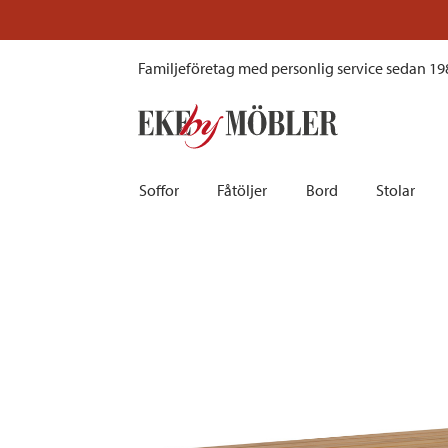
Keros matbord teak natur 220x100 cm
Familjeföretag med personlig service sedan 19
Soffor
Fåtöljer
Bord
Stolar
Biosoffor | Recliner
Fotpallar och sittpuffar
Barbord
Barnstolar
Bäddsoffor
Fåtöljer i sammet
Matbord
Barstolar |
Divansoffor
Fåtöljer med fotpallar
Matgrupper
Pallar | Bä
Howardsoffor
Reclinerfåtöljer
Skrivbord
Skinnstolar
Hörnsoffor
Skinnfåtöljer
Småbord | Sidobord
Skrivbords
Soffor 2-sits | 3-sits | 4-sits
Tygfåtöljer
Soffbord
Stolsdyno
Skinnsoffor
Tillbehör till fåtölj
Trästolar