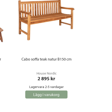
r
Cabo soffa teak natur B150 cm
House Nordic
2 895
 kr
Lagervara 2-5 vardagar
Lägg i varukorg