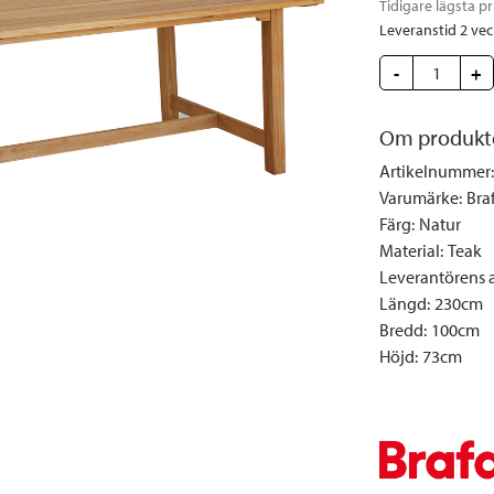
Tidigare lägsta pr
Täcken och kuddar
Sängbord
Klockor
Taklampor
Loun
Leveranstid 2 ve
Vedställ
Kuddar | Plädar
Vägglampor
Matg
-
+
Vinställ
Ljuslyktor | Ljusstakar
Utelampor
Möbe
Vitrinskåp
Ljus | Doft
Paraso
Om produkt
Garderober
Skafferi
Pavilj
Artikelnummer
:
Speglar
Soffo
Varumärke
:
Bra
Tavlor
Stolar
Färg
:
Natur
Material
:
Teak
Vaser | Krukor
Utefåt
Leverantörens ar
Utek
Längd
:
230cm
Bredd
:
100cm
Höjd
:
73cm