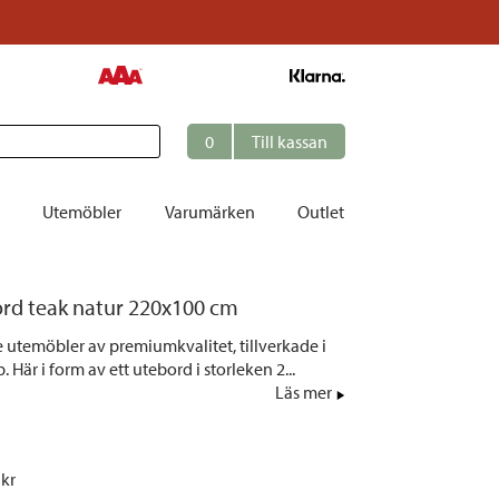
0
Till kassan
Utemöbler
Varumärken
Outlet
et
rd teak natur 220x100 cm
ation
e utemöbler av premiumkvalitet, tillverkade i
r
. Här i form av ett utebord i storleken 2...
Läs mer
tolar | Solsängar
ring
ockar
 kr