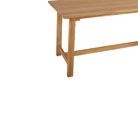
Sammetssoffor
Tygstolar
Soffgrupper
Tygsoffor
Tillbehör till soffa