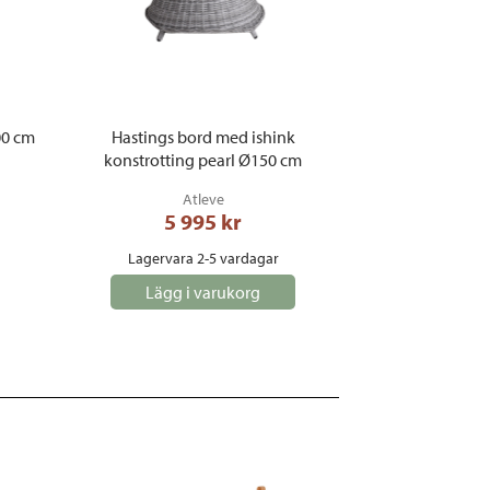
00 cm
Hastings bord med ishink
konstrotting pearl Ø150 cm
Atleve
5 995
 kr
Lagervara 2-5 vardagar
Lägg i varukorg