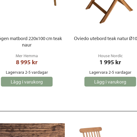
gen matbord 220x100 cm teak
Oviedo utebord teak natur Ø1
naur
Mer Hemma
House Nordic
8 995
 kr
1 995
 kr
Lagervara 2-5 vardagar
Lagervara 2-5 vardagar
Lägg i varukorg
Lägg i varukorg