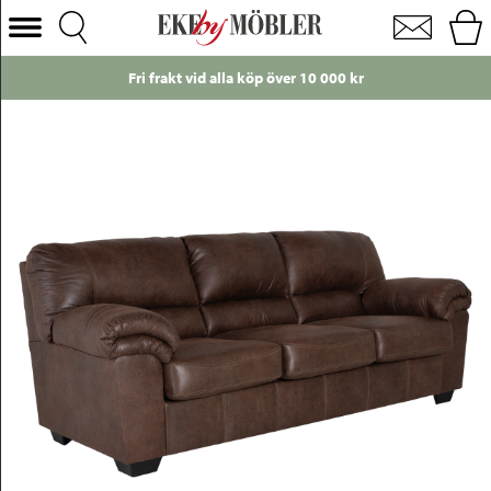
Kentucky 3-sits soffa tyg brun B229 cm
Välj Kategori
Fri frakt vid alla köp över 10 000 kr
Soffor
Fåtöljer
Bord
Stolar
Sängar
Förvaring
Inredning
Mattor
Belysning
Utemöbler
Varumärken