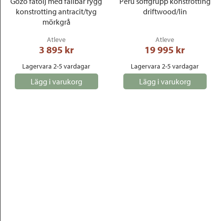
Gozo fåtölj med fällbar rygg
Peru soffgrupp konstrotting
konstrotting antracit/tyg
driftwood/lin
mörkgrå
Atleve
Atleve
3 895
 kr
19 995
 kr
Lagervara 2-5 vardagar
Lagervara 2-5 vardagar
Lägg i varukorg
Lägg i varukorg