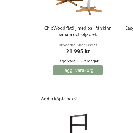
Chic Wood fåtölj med pall fårskinn
Easy
sahara och oljad ek
Bröderna Anderssons
21 995
 kr
Lagervara 2-5 vardagar
Lägg i varukorg
Andra köpte också