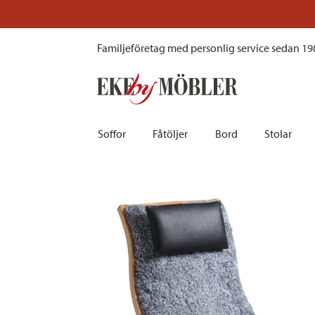
Kaptenen fåtölj med pall oljad ek och fårskinn scandinavian grey
Familjeföretag med personlig service sedan 19
Soffor
Fåtöljer
Bord
Stolar
Biosoffor | Recliner
Fotpallar och sittpuffar
Barbord
Barnstolar
Bäddsoffor
Fåtöljer i sammet
Matbord
Barstolar |
Divansoffor
Fåtöljer med fotpallar
Matgrupper
Pallar | Bä
Howardsoffor
Reclinerfåtöljer
Skrivbord
Skinnstolar
Hörnsoffor
Skinnfåtöljer
Småbord | Sidobord
Skrivbords
Soffor 2-sits | 3-sits | 4-sits
Tygfåtöljer
Soffbord
Stolsdyno
Skinnsoffor
Tillbehör till fåtölj
Trästolar