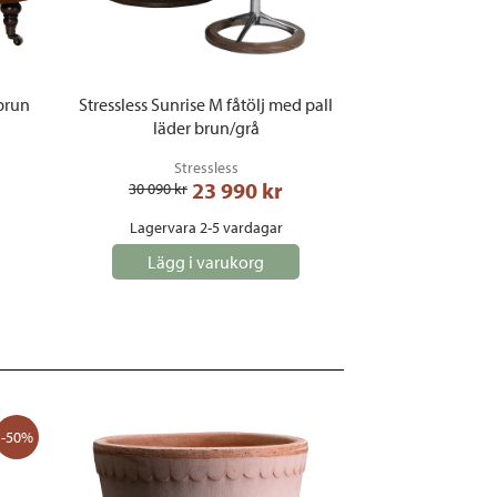
 brun
Stressless Sunrise M fåtölj med pall
läder brun/grå
Stressless
23 990
 kr
30 090
 kr
Lagervara 2-5 vardagar
Lägg i varukorg
-50%