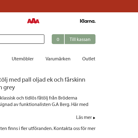
0
Till kassan
Utemöbler
Varumärken
Outlet
ölj med pall oljad ek och fårskinn
et
n grey
ation
lassisk och tidlös fåtölj från Bröderna
r
ignad av funktionalisten G.A Berg. Här med
tolar | Solsängar
Läs mer
ring
en finns i fler utföranden. Kontakta oss för mer
ockar