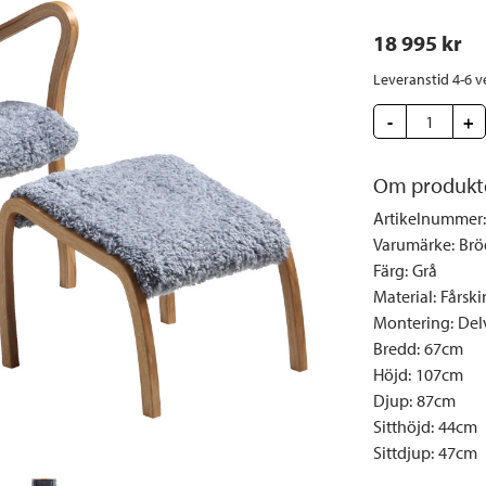
Täcken och kuddar
Sängbord
Klockor
Taklampor
Loun
18 995
 kr
Vedställ
Kuddar | Plädar
Vägglampor
Matg
Vinställ
Ljuslyktor | Ljusstakar
Utelampor
Möbe
Leveranstid 4-6 v
Vitrinskåp
Ljus | Doft
Paraso
-
+
Garderober
Skafferi
Pavilj
Speglar
Om produkt
Soffo
Tavlor
Stolar
Artikelnummer
:
Varumärke
:
Brö
Vaser | Krukor
Utefåt
Färg
:
Grå
Utek
Material
:
Fårski
Montering
:
Del
Bredd
:
67cm
Höjd
:
107cm
Djup
:
87cm
Sitthöjd
:
44cm
Sittdjup
:
47cm