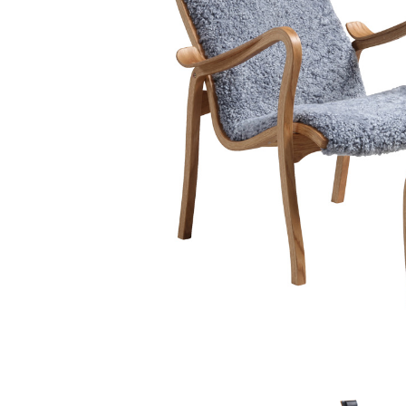
Sammetssoffor
Tygstolar
Soffgrupper
Tygsoffor
Tillbehör till soffa