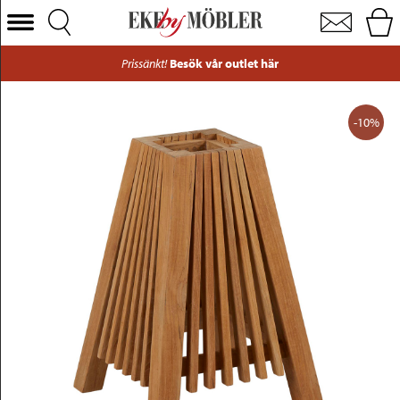
Julita lampskärm golvlampa liten teak natur
Välj Kategori
Prissänkt!
Besök vår outlet här
Soffor
Fåtöljer
-10%
Bord
Stolar
Sängar
Förvaring
Inredning
Mattor
Belysning
Utemöbler
Varumärken