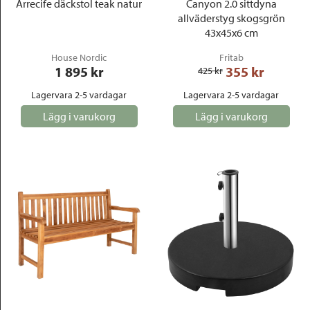
Arrecife däckstol teak natur
Canyon 2.0 sittdyna
allväderstyg skogsgrön
43x45x6 cm
House Nordic
Fritab
1 895
 kr
355
 kr
425
 kr
Lagervara 2-5 vardagar
Lagervara 2-5 vardagar
Lägg i varukorg
Lägg i varukorg