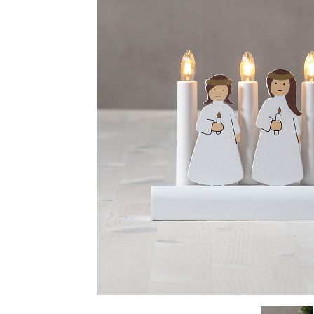
Sammetssoffor
Tygstolar
Soffgrupper
Tygsoffor
Tillbehör till soffa