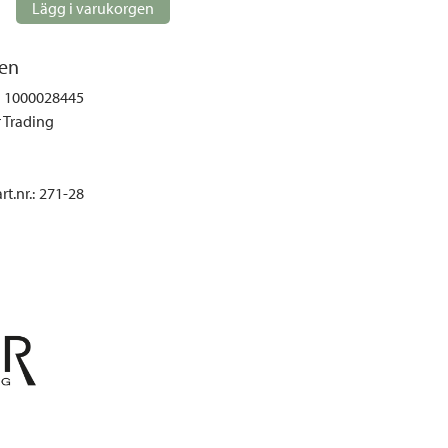
gemöbler
Lägg i varukorgen
rupper
en
lskydd
1000028445
ller
r Trading
onger och tält
r och soffgrupper
t.nr.
:
271-28
öljer
ök