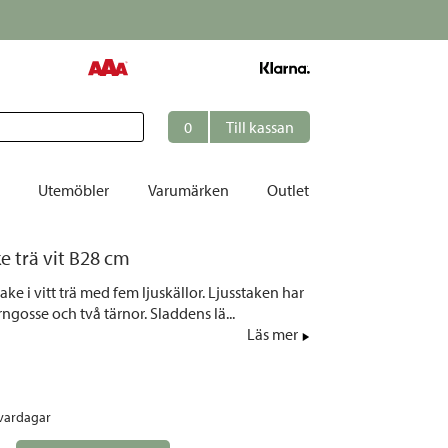
0
Till kassan
Utemöbler
Varumärken
Outlet
ke trä vit B28 cm
et
take i vitt trä med fem ljuskällor. Ljusstaken har
ation
ärngosse och två tärnor. Sladdens lä...
r
Läs mer
tolar | Solsängar
ring
 vardagar
ockar