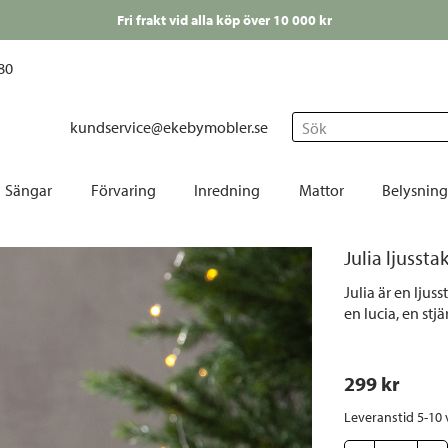
Fri frakt vid alla köp över 10 000 kr
80
kundservice@ekebymobler.se
Sök
Sängar
Förvaring
Inredning
Mattor
Belysning
Bäddmadrasser
Avlastningsbord
Barn
Fårskinn
Bordslampor
Bord
Julia ljussta
 Barpallar
Kontinentalsängar
Byråar
Dekoration
Runda mattor
Fönsterlampor
Cafés
Julia är en ljuss
nkar
Ramsängar
Hallmöbler
Duka | Servera
Små mattor
Glödlampor
Dekor
en lucia, en stj
 | Konstläderstolar
Ställbara sängar
Hyllor
Gardiner
Stora | mellanstora mattor
Golvlampor
Dyno
stolar
Sängben
Korgar | Lådor | Väskor
Handdukar
Utomhusmattor
Julbelysning
Däcks
299
 kr
r
Sänggavlar
Mediabänkar | TV-bänkar
Påsk
Lampskärmar
Förva
Leveranstid 5-10
Sängkläder
Skåp | Sideboard
Jul
Plafonder
Hamm