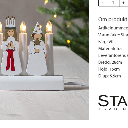
Täcken och kuddar
Sängbord
Klockor
Taklampor
-
Loun
+
Vedställ
Kuddar | Plädar
Vägglampor
Matg
Om produkt
Vinställ
Ljuslyktor | Ljusstakar
Utelampor
Möbe
Artikelnummer
:
Vitrinskåp
Ljus | Doft
Paraso
Varumärke
:
Sta
Garderober
Skafferi
Pavilj
Färg
:
Vit
Speglar
Soffo
Material
:
Trä
Leverantörens ar
Tavlor
Stolar
Bredd
:
28cm
Vaser | Krukor
Utefåt
Höjd
:
15cm
Utek
Djup
:
5.5cm