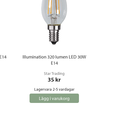
 E14
Illumination 320 lumen LED 30W
E14
Star Trading
35
 kr
Lagervara 2-5 vardagar
Lägg i varukorg