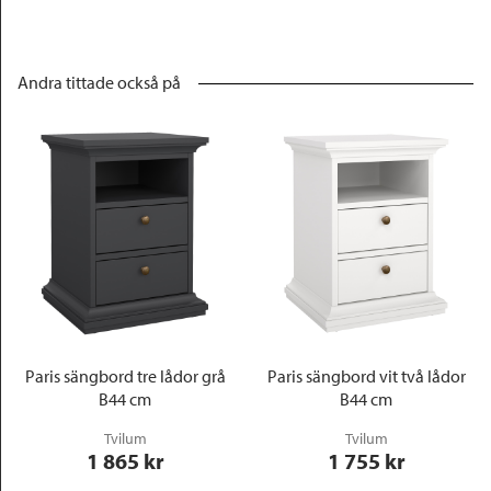
Andra tittade också på
Paris sängbord tre lådor grå
Paris sängbord vit två lådor
B44 cm
B44 cm
Tvilum
Tvilum
1 865
 kr
1 755
 kr