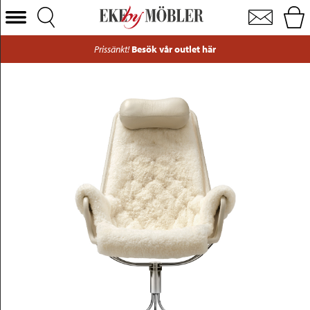
Jetson fåtölj krom och fårskinn Naturale offwhite
Välj Kategori
Prissänkt!
Besök vår outlet här
Soffor
Fåtöljer
Bord
Stolar
Sängar
Förvaring
Inredning
Mattor
Belysning
Utemöbler
Varumärken