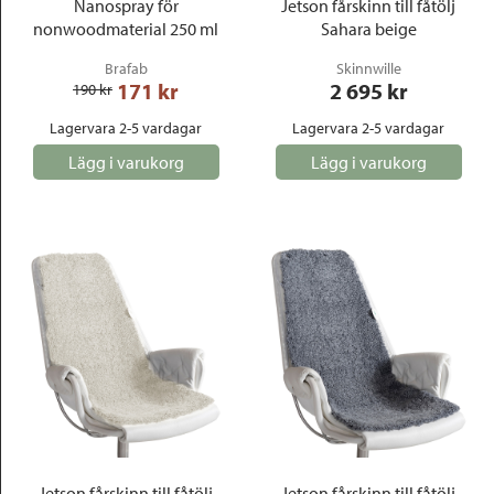
Nanospray för
Jetson fårskinn till fåtölj
nonwoodmaterial 250 ml
Sahara beige
Brafab
Skinnwille
171
 kr
2 695
 kr
190
 kr
Lagervara 2-5 vardagar
Lagervara 2-5 vardagar
Lägg i varukorg
Lägg i varukorg
Jetson fårskinn till fåtölj
Jetson fårskinn till fåtölj