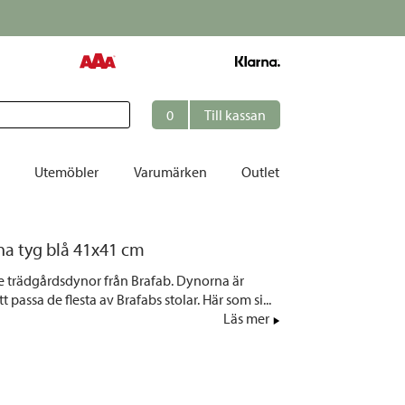
0
Till kassan
Utemöbler
Varumärken
Outlet
et
na tyg blå 41x41 cm
ation
ie trädgårdsdynor från Brafab. Dynorna är
r
 passa de flesta av Brafabs stolar. Här som si...
Läs mer
tolar | Solsängar
ring
ockar