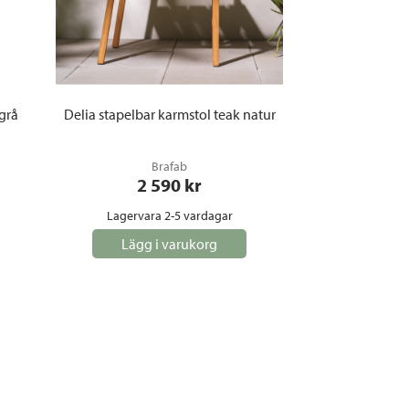
 grå
Delia stapelbar karmstol teak natur
Brafab
2 590
 kr
Lagervara 2-5 vardagar
Lägg i varukorg