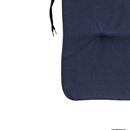
Sammetssoffor
Tygstolar
Soffgrupper
Tygsoffor
Tillbehör till soffa