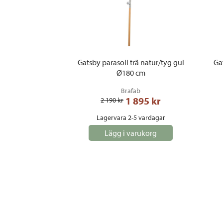
Gatsby parasoll trä natur/tyg gul
Gat
Ø180 cm
Brafab
1 895
 kr
2 190
 kr
Lagervara 2-5 vardagar
Lägg i varukorg