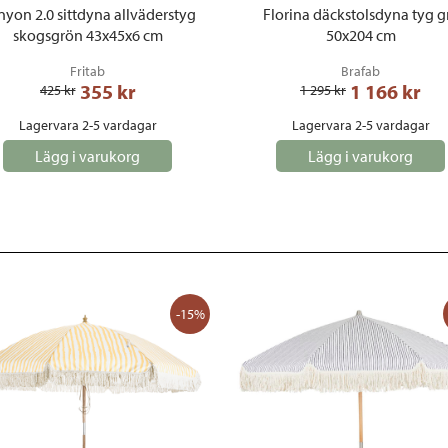
yon 2.0 sittdyna allväderstyg
Florina däckstolsdyna tyg g
skogsgrön 43x45x6 cm
50x204 cm
Fritab
Brafab
355
 kr
1 166
 kr
425
 kr
1 295
 kr
Lagervara 2-5 vardagar
Lagervara 2-5 vardagar
Lägg i varukorg
Lägg i varukorg
-15%