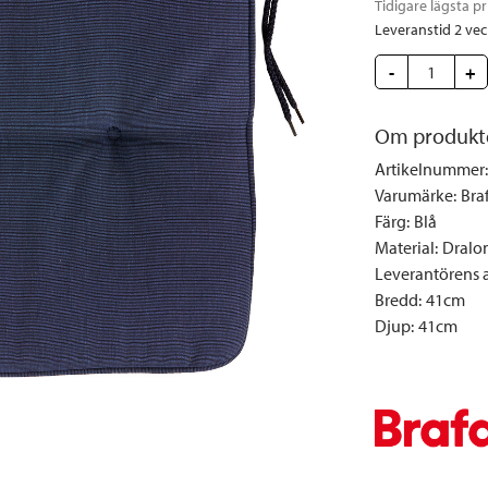
Tidigare lägsta pr
Täcken och kuddar
Sängbord
Klockor
Taklampor
Loun
Leveranstid 2 ve
Vedställ
Kuddar | Plädar
Vägglampor
Matg
-
+
Vinställ
Ljuslyktor | Ljusstakar
Utelampor
Möbe
Vitrinskåp
Ljus | Doft
Paraso
Om produkt
Garderober
Skafferi
Pavilj
Artikelnummer
:
Speglar
Soffo
Varumärke
:
Bra
Tavlor
Stolar
Färg
:
Blå
Material
:
Dralo
Vaser | Krukor
Utefåt
Leverantörens ar
Utek
Bredd
:
41cm
Djup
:
41cm