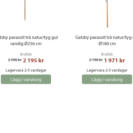
sby parasoll trä natur/tyg gul
Gatsby parasoll trä natur/tyg
randig Ø256 cm
Ø180 cm
Brafab
Brafab
2 195
 kr
1 971
 kr
2 590
 kr
2 190
 kr
Lagervara 2-5 vardagar
Lagervara 2-5 vardagar
Lägg i varukorg
Lägg i varukorg