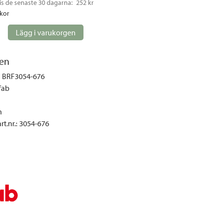
is de senaste 30 dagarna: 
252 kr
gemöbler
ckor
rupper
Lägg i varukorgen
lskydd
ller
en
onger och tält
BRF3054-676
r och soffgrupper
fab
n
öljer
t.nr.
:
3054-676
ök