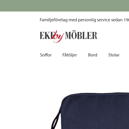
Iduna sittdyna tyg blå 41x41 cm
Familjeföretag med personlig service sedan 19
Soffor
Fåtöljer
Bord
Stolar
Biosoffor | Recliner
Fotpallar och sittpuffar
Barbord
Barnstolar
Bäddsoffor
Fåtöljer i sammet
Matbord
Barstolar |
Divansoffor
Fåtöljer med fotpallar
Matgrupper
Pallar | Bä
Howardsoffor
Reclinerfåtöljer
Skrivbord
Skinnstolar
Hörnsoffor
Skinnfåtöljer
Småbord | Sidobord
Skrivbords
Soffor 2-sits | 3-sits | 4-sits
Tygfåtöljer
Soffbord
Stolsdyno
Skinnsoffor
Tillbehör till fåtölj
Trästolar