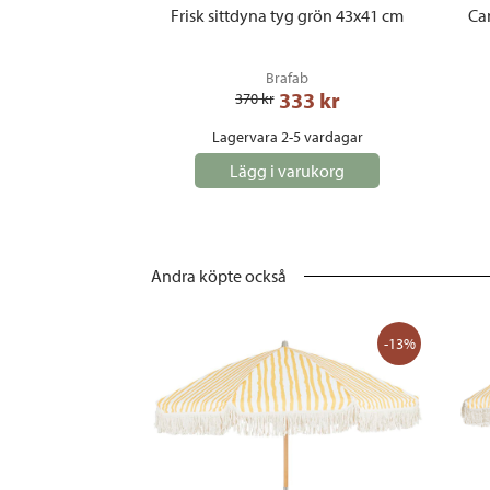
Frisk sittdyna tyg grön 43x41 cm
Can
Brafab
333
 kr
370
 kr
Lagervara 2-5 vardagar
Lägg i varukorg
Andra köpte också
-13%