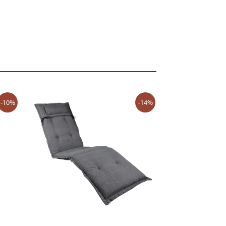
-10%
-14%