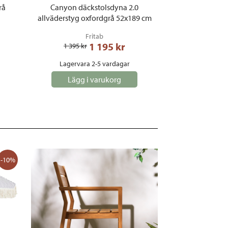
rå
Canyon däckstolsdyna 2.0
allväderstyg oxfordgrå 52x189 cm
Fritab
1 195
 kr
1 395
 kr
Lagervara 2-5 vardagar
Lägg i varukorg
-10%