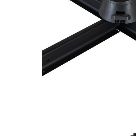
Sammetssoffor
Tygstolar
Soffgrupper
Tygsoffor
Tillbehör till soffa