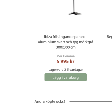
Ibiza frihängande parasoll
Reg
aluminium svart och tyg mörkgrå
300x300 cm
Mer Hemma
5 995
 kr
Lagervara 2-5 vardagar
Lägg i varukorg
Andra köpte också