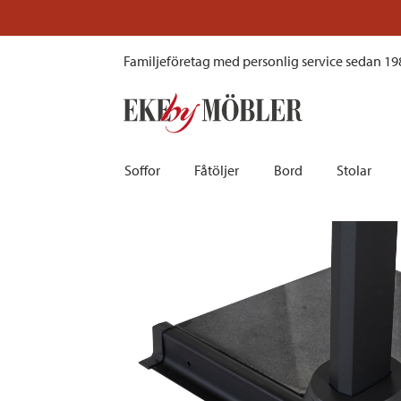
Ibiza vikt till parasoll granit mörkgrå 25 kg
Familjeföretag med personlig service sedan 19
Soffor
Fåtöljer
Bord
Stolar
Biosoffor | Recliner
Fotpallar och sittpuffar
Barbord
Barnstolar
Bäddsoffor
Fåtöljer i sammet
Matbord
Barstolar |
Divansoffor
Fåtöljer med fotpallar
Matgrupper
Pallar | Bä
Howardsoffor
Reclinerfåtöljer
Skrivbord
Skinnstolar
Hörnsoffor
Skinnfåtöljer
Småbord | Sidobord
Skrivbords
Soffor 2-sits | 3-sits | 4-sits
Tygfåtöljer
Soffbord
Stolsdyno
Skinnsoffor
Tillbehör till fåtölj
Trästolar