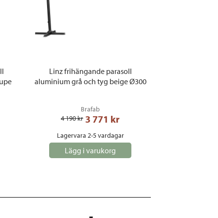
ll
Linz frihängande parasoll
aupe
aluminium grå och tyg beige Ø300
Brafab
3 771
 kr
4 190
 kr
Lagervara 2-5 vardagar
Lägg i varukorg