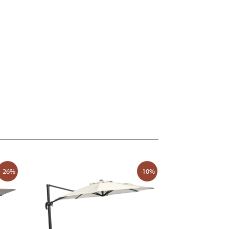
-26%
-10%