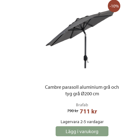
-10%
Cambre parasoll aluminium grå och
tyg grå Ø200 cm
Brafab
711
 kr
790
 kr
Lagervara 2-5 vardagar
Lägg i varukorg