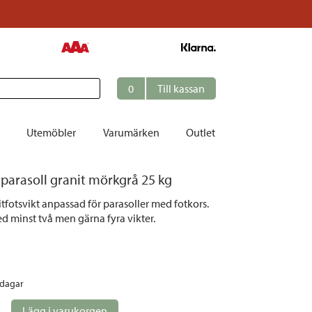
0
Till kassan
Utemöbler
Varumärken
Outlet
ll parasoll granit mörkgrå 25 kg
et
itfotsvikt anpassad för parasoller med fotkors.
ation
 minst två men gärna fyra vikter.
r
tolar | Solsängar
ring
rdagar
ockar
Lägg i varukorgen