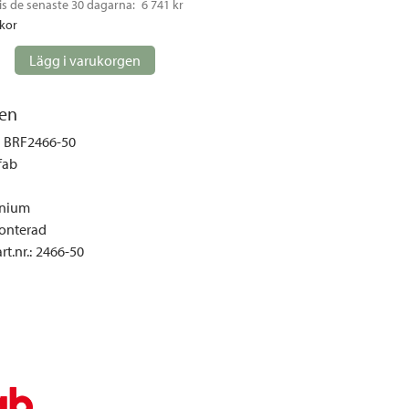
is de senaste 30 dagarna: 
6 741 kr
gemöbler
ckor
rupper
Lägg i varukorgen
lskydd
ller
en
onger och tält
BRF2466-50
r och soffgrupper
fab
nium
öljer
nterad
ök
t.nr.
:
2466-50