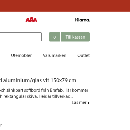
0
Till kassan
Utemöbler
Varumärken
Outlet
et
rd aluminium/glas vit 150x79 cm
ation
- och sänkbart soffbord från Brafab. Här kommer
r
ch rektangulär skiva. Heis är tillverkad...
Läs mer
tolar | Solsängar
ring
ockar
kr