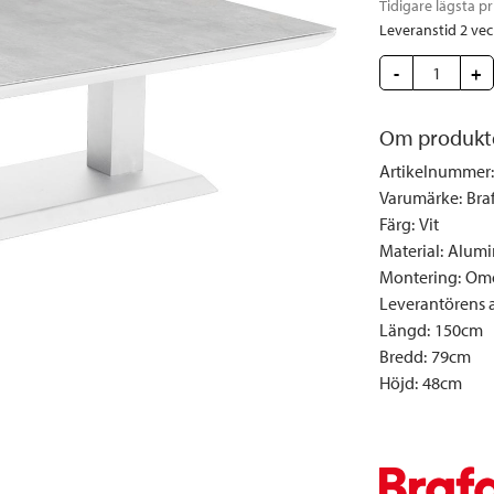
Tidigare lägsta pr
Täcken och kuddar
Sängbord
Klockor
Taklampor
Loun
Leveranstid 2 ve
Vedställ
Kuddar | Plädar
Vägglampor
Matg
-
+
Vinställ
Ljuslyktor | Ljusstakar
Utelampor
Möbe
Vitrinskåp
Ljus | Doft
Paraso
Om produkt
Garderober
Skafferi
Pavilj
Artikelnummer
:
Speglar
Soffo
Varumärke
:
Bra
Tavlor
Stolar
Färg
:
Vit
Material
:
Alumi
Vaser | Krukor
Utefåt
Montering
:
Omo
Utek
Leverantörens ar
Längd
:
150cm
Bredd
:
79cm
Höjd
:
48cm