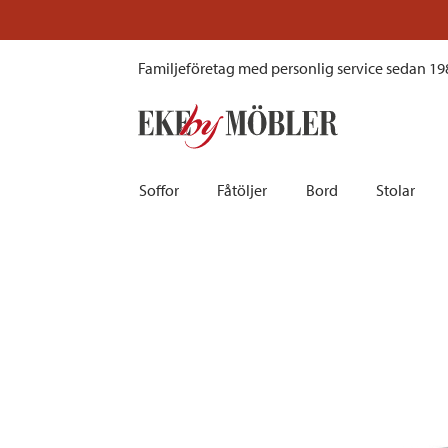
Heis soffbord aluminium/glas vit 150x79 cm
Familjeföretag med personlig service sedan 19
Soffor
Fåtöljer
Bord
Stolar
Biosoffor | Recliner
Fotpallar och sittpuffar
Barbord
Barnstolar
Bäddsoffor
Fåtöljer i sammet
Matbord
Barstolar |
Divansoffor
Fåtöljer med fotpallar
Matgrupper
Pallar | Bä
Howardsoffor
Reclinerfåtöljer
Skrivbord
Skinnstolar
Hörnsoffor
Skinnfåtöljer
Småbord | Sidobord
Skrivbords
Soffor 2-sits | 3-sits | 4-sits
Tygfåtöljer
Soffbord
Stolsdyno
Skinnsoffor
Tillbehör till fåtölj
Trästolar