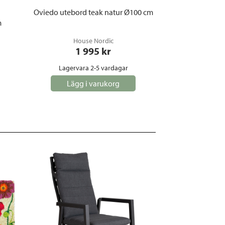
Oviedo utebord teak natur Ø100 cm
m
House Nordic
1 995
 kr
Lagervara 2-5 vardagar
Lägg i varukorg