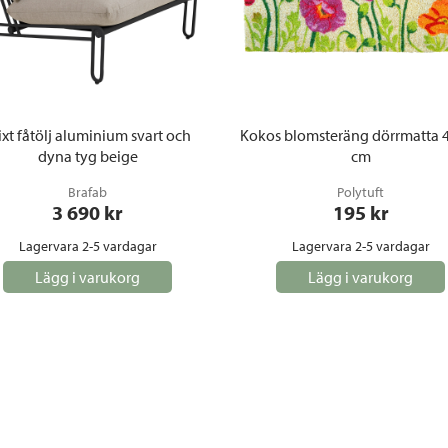
ixt fåtölj aluminium svart och
Kokos blomsteräng dörrmatta 
dyna tyg beige
cm
Brafab
Polytuft
3 690
 kr
195
 kr
Lagervara 2-5 vardagar
Lagervara 2-5 vardagar
Lägg i varukorg
Lägg i varukorg