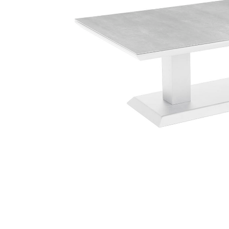
Sammetssoffor
Tygstolar
Soffgrupper
Tygsoffor
Tillbehör till soffa