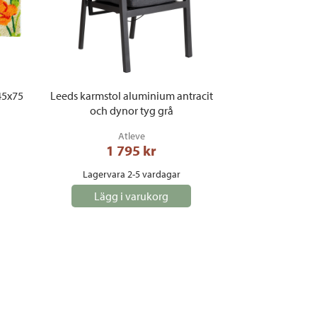
45x75
Leeds karmstol aluminium antracit
och dynor tyg grå
Atleve
1 795
 kr
Lagervara 2-5 vardagar
Lägg i varukorg