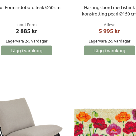
ut Form sidobord teak Ø50 cm
Hastings bord med ishink
konstrotting pearl Ø150 c
Inout Form
Atleve
2 885
 kr
5 995
 kr
Lagervara 2-5 vardagar
Lagervara 2-5 vardagar
Lägg i varukorg
Lägg i varukorg