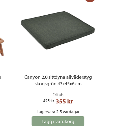
r
Canyon 2.0 sittdyna allväderstyg
skogsgrön 43x45x6 cm
Fritab
355
 kr
425
 kr
Lagervara 2-5 vardagar
Lägg i varukorg