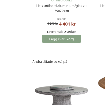
Onlineprodukt
Heis soffbord aluminium/glas vit
He
79x79 cm
Brafab
4 401
 kr
4 890
 kr
Leveranstid 2 veckor
Lägg i varukorg
Andra tittade också på