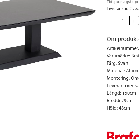
Tidigare lägsta pr
Täcken och kuddar
Sängbord
Klockor
Taklampor
Loun
Leveranstid 2 ve
Vedställ
Kuddar | Plädar
Vägglampor
Matg
-
+
Vinställ
Ljuslyktor | Ljusstakar
Utelampor
Möbe
Vitrinskåp
Ljus | Doft
Paraso
Om produkt
Garderober
Skafferi
Pavilj
Artikelnummer
:
Speglar
Soffo
Varumärke
:
Bra
Tavlor
Stolar
Färg
:
Svart
Material
:
Alumi
Vaser | Krukor
Utefåt
Montering
:
Omo
Utek
Leverantörens ar
Längd
:
150cm
Bredd
:
79cm
Höjd
:
48cm