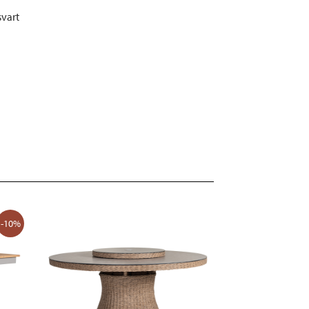
svart
-10%