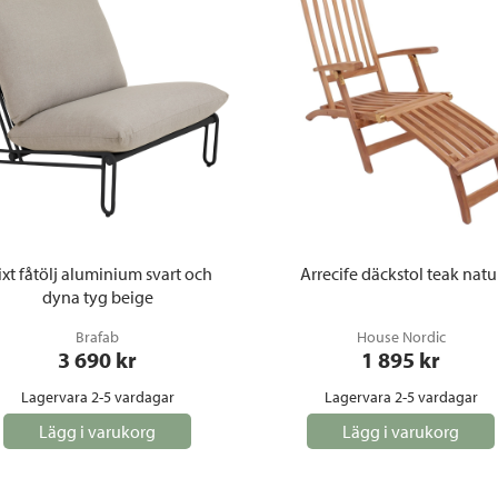
ixt fåtölj aluminium svart och
Arrecife däckstol teak natu
dyna tyg beige
Brafab
House Nordic
3 690
 kr
1 895
 kr
Lagervara 2-5 vardagar
Lagervara 2-5 vardagar
Lägg i varukorg
Lägg i varukorg