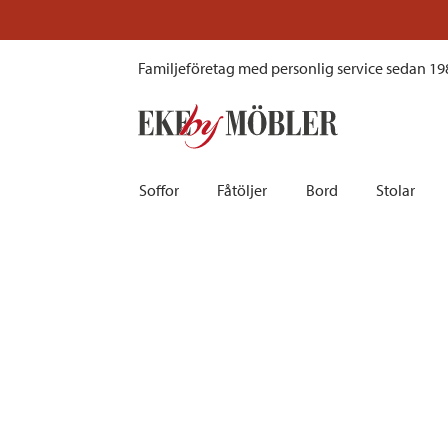
Heis soffbord aluminium/glas svart 150x79 cm
Prissänkt!
Besök vår outlet här
Familjeföretag med personlig service sedan 19
Soffor
Fåtöljer
Bord
Stolar
Biosoffor | Recliner
Fotpallar och sittpuffar
Barbord
Barnstolar
Bäddsoffor
Fåtöljer i sammet
Matbord
Barstolar |
Divansoffor
Fåtöljer med fotpallar
Matgrupper
Pallar | Bä
Howardsoffor
Reclinerfåtöljer
Skrivbord
Skinnstolar
Hörnsoffor
Skinnfåtöljer
Småbord | Sidobord
Skrivbords
Soffor 2-sits | 3-sits | 4-sits
Tygfåtöljer
Soffbord
Stolsdyno
Skinnsoffor
Tillbehör till fåtölj
Trästolar