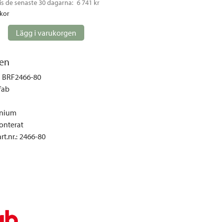
is de senaste 30 dagarna: 
6 741 kr
gemöbler
ckor
rupper
Lägg i varukorgen
lskydd
ller
en
onger och tält
BRF2466-80
r och soffgrupper
fab
nium
öljer
nterat
ök
t.nr.
:
2466-80