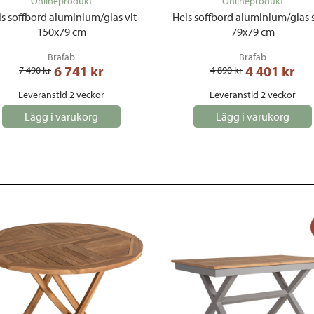
Onlineprodukt
Onlineprodukt
is soffbord aluminium/glas vit
Heis soffbord aluminium/glas 
150x79 cm
79x79 cm
Brafab
Brafab
6 741
 kr
4 401
 kr
7 490
 kr
4 890
 kr
Leveranstid 2 veckor
Leveranstid 2 veckor
Lägg i varukorg
Lägg i varukorg