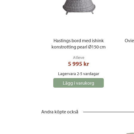
Hastings bord med ishink
Ovie
konstrotting pearl Ø150 cm
Atleve
5 995
 kr
Lagervara 2-5 vardagar
Lägg i varukorg
Andra köpte också