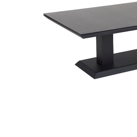
Sammetssoffor
Tygstolar
Soffgrupper
Tygsoffor
Tillbehör till soffa