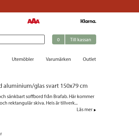
0
Till kassan
Utemöbler
Varumärken
Outlet
et
rd aluminium/glas svart 150x79 cm
ation
- och sänkbart soffbord från Brafab. Här kommer
r
 och rektangulär skiva. Heis är tillverk...
Läs mer
tolar | Solsängar
ring
ockar
kr