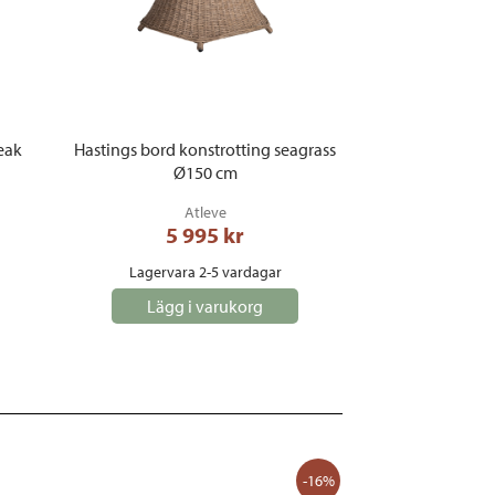
eak
Hastings bord konstrotting seagrass
Ø150 cm
Atleve
5 995
 kr
Lagervara 2-5 vardagar
Lägg i varukorg
-16%