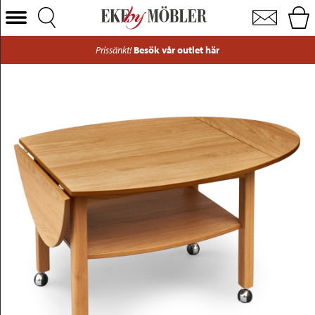
Havanna klaffbord ek 120x70 cm
Välj Kategori
Prissänkt!
Besök vår outlet här
Soffor
Fåtöljer
Bord
Stolar
Sängar
Förvaring
Inredning
Mattor
Belysning
Utemöbler
Varumärken