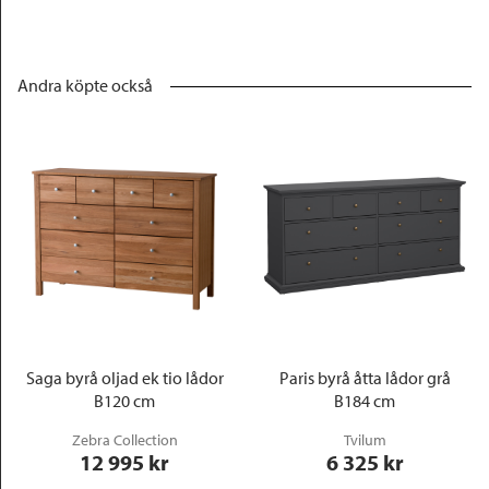
Andra köpte också
Saga byrå oljad ek tio lådor
Paris byrå åtta lådor grå
B120 cm
B184 cm
Zebra Collection
Tvilum
12 995
 kr
6 325
 kr