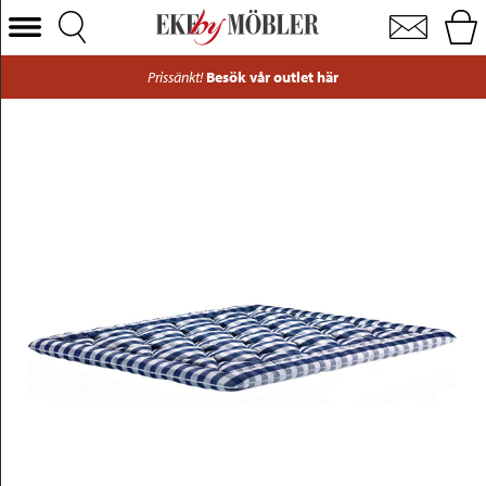
Hästens BJX Luxury bäddmadrass 180x200 cm
Välj Kategori
Prissänkt!
Besök vår outlet här
Soffor
Fåtöljer
Bord
Stolar
Sängar
Förvaring
Inredning
Mattor
Belysning
Utemöbler
Varumärken