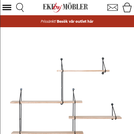
Harlem hylla stål/trä svart/natur
Välj Kategori
Prissänkt!
Besök vår outlet här
Soffor
Fåtöljer
Bord
Stolar
Sängar
Förvaring
Inredning
Mattor
Belysning
Utemöbler
Varumärken