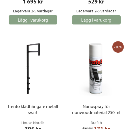
1 695
 kr
529
 kr
Lagervara 2-5 vardagar
Lagervara 2-5 vardagar
Lägg i varukorg
Lägg i varukorg
-10%
Trento klädhängare metall
Nanospray för
svart
nonwoodmaterial 250 ml
House Nordic
Brafab
395
 kr
171
 kr
190
 kr