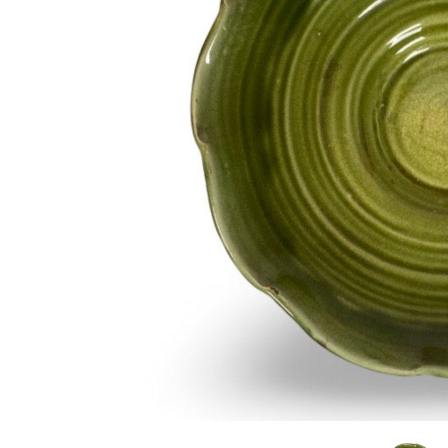
Sammetssoffor
Tygstolar
Soffgrupper
Tygsoffor
Tillbehör till soffa