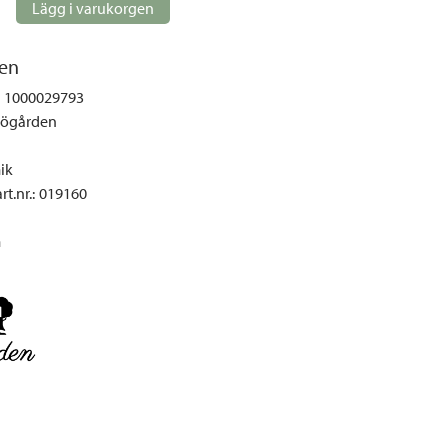
gemöbler
Lägg i varukorgen
rupper
en
lskydd
1000029793
ller
jögården
onger och tält
r och soffgrupper
ik
t.nr.
:
019160
öljer
m
ök