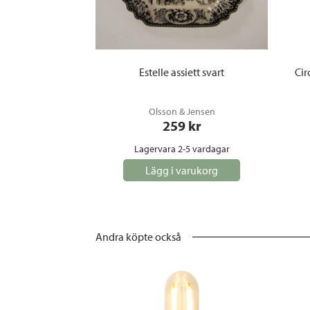
Estelle assiett svart
Cir
Olsson & Jensen
259
 kr
Lagervara 2-5 vardagar
Lägg i varukorg
Andra köpte också