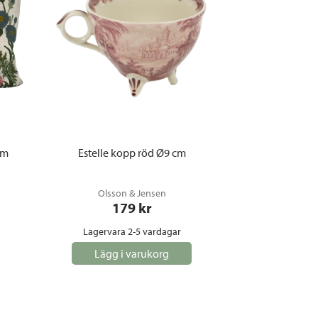
cm
Estelle kopp röd Ø9 cm
Olsson & Jensen
179
 kr
Lagervara 2-5 vardagar
Lägg i varukorg