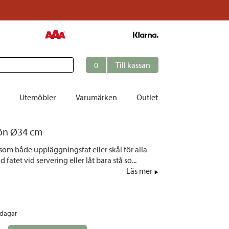
0
Till kassan
Utemöbler
Varumärken
Outlet
rön Ø34 cm
et
som både uppläggningsfat eller skål för alla
ation
d fatet vid servering eller låt bara stå so...
r
Läs mer
tolar | Solsängar
ring
rdagar
ockar