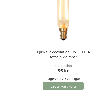
Ljuskälla decoration T25 LED E14
R
soft glow dimbar
Star Trading
95
 kr
Lagervara 2-5 vardagar
Lägg i varukorg