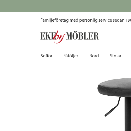
Finch barpall tyg mörkgrå/metall svart
Fri frakt vid alla köp ö
Familjeföretag med personlig service sedan 19
Soffor
Fåtöljer
Bord
Stolar
Biosoffor | Recliner
Fotpallar och sittpuffar
Barbord
Barnstolar
Bäddsoffor
Fåtöljer i sammet
Matbord
Barstolar |
Divansoffor
Fåtöljer med fotpallar
Matgrupper
Pallar | Bä
Howardsoffor
Reclinerfåtöljer
Skrivbord
Skinnstolar
Hörnsoffor
Skinnfåtöljer
Småbord | Sidobord
Skrivbords
Soffor 2-sits | 3-sits | 4-sits
Tygfåtöljer
Soffbord
Stolsdyno
Skinnsoffor
Tillbehör till fåtölj
Trästolar