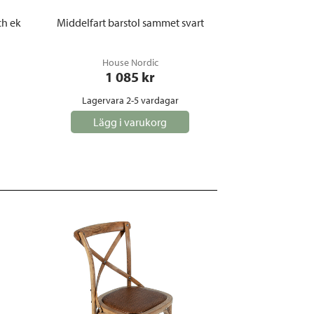
ch ek
Middelfart barstol sammet svart
House Nordic
1 085
 kr
Lagervara 2-5 vardagar
Lägg i varukorg