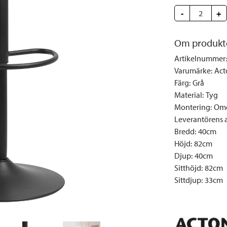
Täcken och kuddar
Sängbord
Klockor
Taklampor
Loun
-
+
Vedställ
Kuddar | Plädar
Vägglampor
Matg
Vinställ
Ljuslyktor | Ljusstakar
Utelampor
Möbe
Om produkt
Vitrinskåp
Ljus | Doft
Paraso
Artikelnummer
:
Garderober
Skafferi
Pavilj
Varumärke
:
Act
Färg
:
Grå
Speglar
Soffo
Material
:
Tyg
Tavlor
Stolar
Montering
:
Omo
Vaser | Krukor
Utefåt
Leverantörens ar
Bredd
:
40cm
Utek
Höjd
:
82cm
Djup
:
40cm
Sitthöjd
:
82cm
Sittdjup
:
33cm