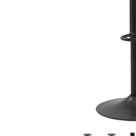
Sammetssoffor
Tygstolar
Soffgrupper
Tygsoffor
Tillbehör till soffa