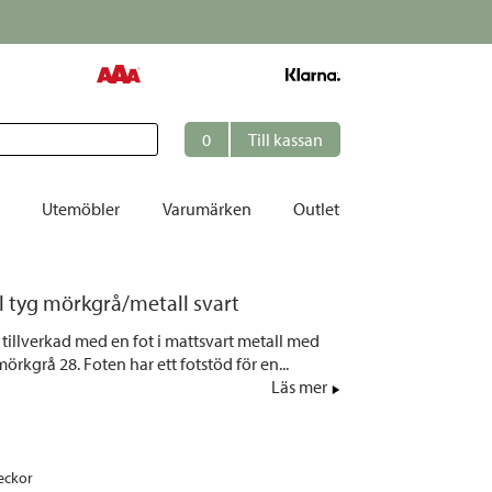
0
Till kassan
Utemöbler
Varumärken
Outlet
et
l tyg mörkgrå/metall svart
ation
 tillverkad med en fot i mattsvart metall med
r
 mörkgrå 28. Foten har ett fotstöd för en...
Läs mer
tolar | Solsängar
ring
ockar
eckor