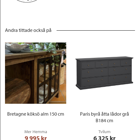
Andra tittade också på
Bretagne köksö alm 150 cm
Paris byrå åtta lådor grå
B184 cm
Mer Hemma
Tvilum
9 995
 kr
6 325
 kr