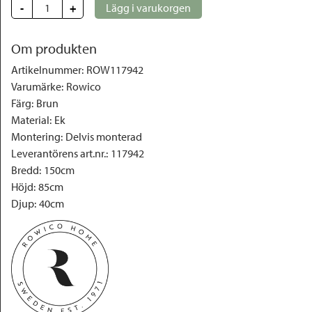
-
+
Lägg i varukorgen
Om produkten
Artikelnummer
:
ROW117942
Varumärke
:
Rowico
Färg
:
Brun
Material
:
Ek
Montering
:
Delvis monterad
Leverantörens art.nr.
:
117942
Bredd
:
150cm
Höjd
:
85cm
Djup
:
40cm