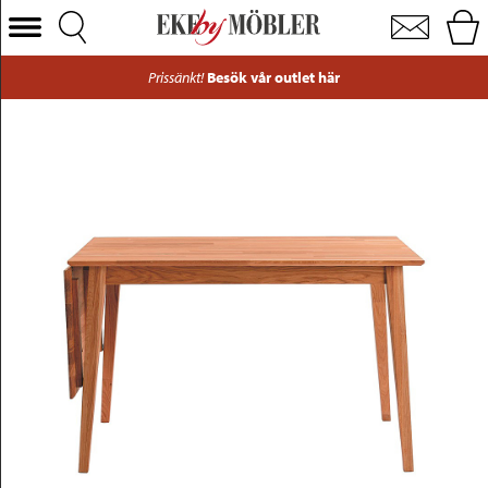
Filippa klaffbord oljad ek 120 cm
Välj Kategori
Prissänkt!
Besök vår outlet här
Soffor
Fåtöljer
Bord
Stolar
Sängar
Förvaring
Inredning
Mattor
Belysning
Utemöbler
Varumärken