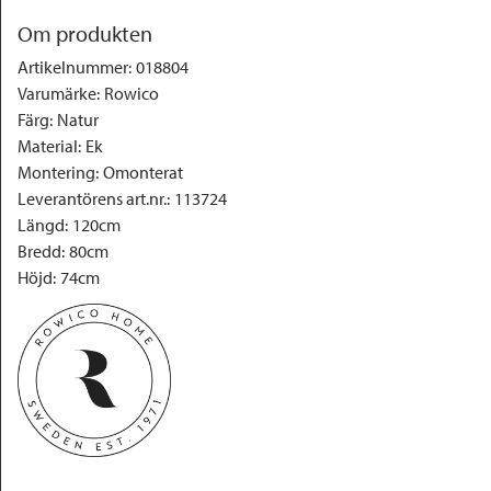
Om produkten
Artikelnummer
:
018804
Varumärke
:
Rowico
Färg
:
Natur
Material
:
Ek
Montering
:
Omonterat
Leverantörens art.nr.
:
113724
Längd
:
120cm
Bredd
:
80cm
Höjd
:
74cm