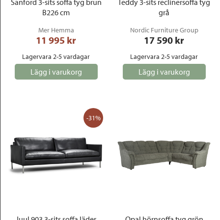
Sanford 3-sits soffa tyg brun
Teddy 3-sits reclinersoffa tyg
B226 cm
grå
Mer Hemma
Nordic Furniture Group
11 995
 kr
17 590
 kr
Lagervara 2-5 vardagar
Lagervara 2-5 vardagar
Lägg i varukorg
Lägg i varukorg
-31%
Juul 903 3-sits soffa läder
Opal hörnsoffa tyg grön