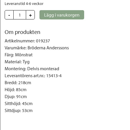
Leveranstid 4-6 veckor
-
+
Lägg i varukorgen
Om produkten
Artikelnummer
:
019237
Varumärke
:
Bröderna Anderssons
Färg
:
Mönstrat
Material
:
Tyg
Montering
:
Delvis monterad
Leverantörens art.nr.
:
15413-4
Bredd
:
218cm
Höjd
:
85cm
Djup
:
91cm
Sitthöjd
:
45cm
Sittdjup
:
53cm