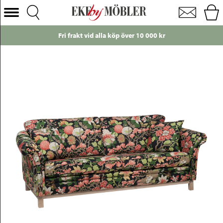
Falsterbo 3-sits soffa tyg mönstrad
Välj Kategori
Fri frakt vid alla köp över 10 000 kr
Soffor
Fåtöljer
Bord
Stolar
Sängar
Förvaring
Inredning
Mattor
Belysning
Utemöbler
Varumärken