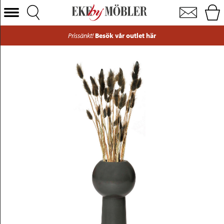
Eva vas keramik svart/brun liten
Välj Kategori
Prissänkt!
Besök vår outlet här
Soffor
Fåtöljer
Bord
Stolar
Sängar
Förvaring
Inredning
Mattor
Belysning
Utemöbler
Varumärken