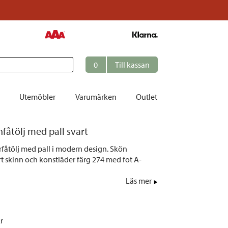
0
Till kassan
Utemöbler
Varumärken
Outlet
fåtölj med pall svart
et
rrfåtölj med pall i modern design. Skön
ation
art skinn och konstläder färg 274 med fot A-
r
Läs mer
tolar | Solsängar
ring
ockar
kr