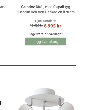
 sand
Cathrine fåtölj med fotpall tyg
ljusbrun och ben i lackad ek B70 cm
Hjort Knudsen
8 995
 kr
10 625
 kr
Lagervara 2-5 vardagar
Lägg i varukorg