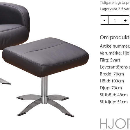
Täcken och kuddar
Sängbord
Klockor
Taklampor
Loun
Tidigare lägsta pr
Lagervara 2-5 va
Vedställ
Kuddar | Plädar
Vägglampor
Matg
-
+
Vinställ
Ljuslyktor | Ljusstakar
Utelampor
Möbe
Vitrinskåp
Ljus | Doft
Paraso
Om produkt
Garderober
Skafferi
Pavilj
Artikelnummer
:
Speglar
Soffo
Varumärke
:
Hjo
Tavlor
Stolar
Färg
:
Svart
Leverantörens ar
Vaser | Krukor
Utefåt
Bredd
:
70cm
Utek
Höjd
:
103cm
Djup
:
79cm
Sitthöjd
:
48cm
Sittdjup
:
51cm