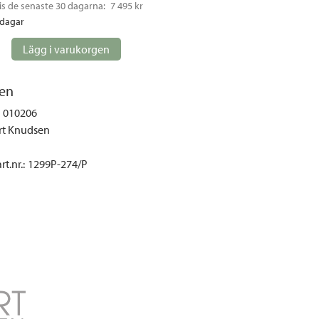
gemöbler
is de senaste 30 dagarna: 
7 495 kr
rdagar
rupper
Lägg i varukorgen
lskydd
ller
en
onger och tält
010206
r och soffgrupper
rt Knudsen
t.nr.
:
1299P-274/P
öljer
ök