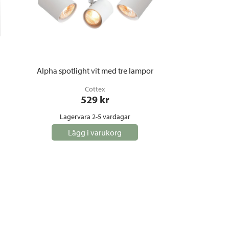
Alpha spotlight vit med tre lampor
Cottex
529
 kr
Lagervara 2-5 vardagar
Lägg i varukorg