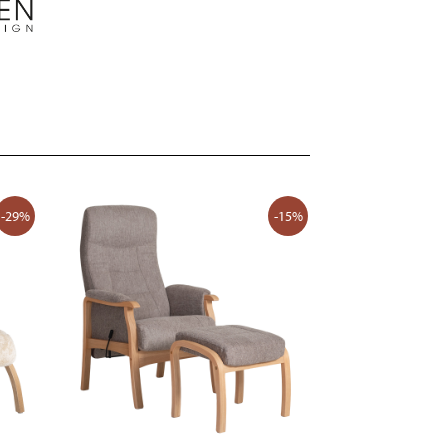
-29%
-15%