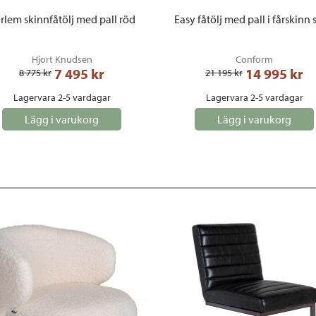
rlem skinnfåtölj med pall röd
Easy fåtölj med pall i fårskinn
Hjort Knudsen
Conform
7 495
 kr
14 995
 kr
8 775
 kr
21 195
 kr
Lagervara 2-5 vardagar
Lagervara 2-5 vardagar
Lägg i varukorg
Lägg i varukorg