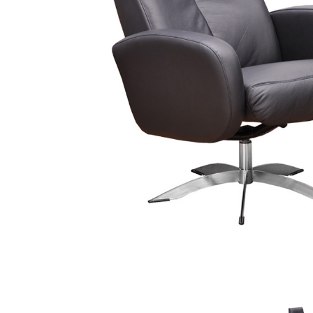
Sammetssoffor
Tygstolar
Soffgrupper
Tygsoffor
Tillbehör till soffa