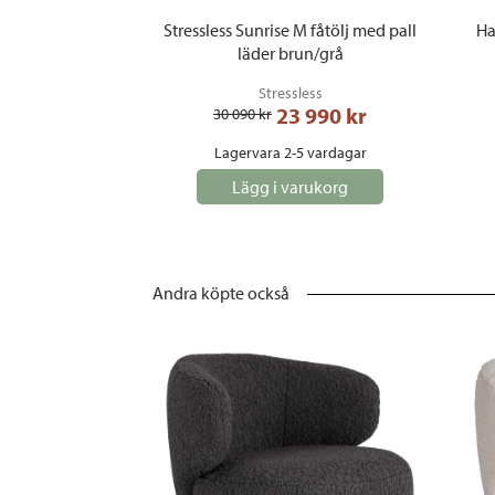
Stressless Sunrise M fåtölj med pall
Ha
läder brun/grå
Stressless
23 990
 kr
30 090
 kr
Lagervara 2-5 vardagar
Lägg i varukorg
Andra köpte också