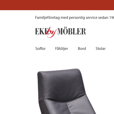
Harlem skinnfåtölj med pall svart
Familjeföretag med personlig service sedan 19
Soffor
Fåtöljer
Bord
Stolar
Biosoffor | Recliner
Fotpallar och sittpuffar
Barbord
Barnstolar
Bäddsoffor
Fåtöljer i sammet
Matbord
Barstolar |
Divansoffor
Fåtöljer med fotpallar
Matgrupper
Pallar | Bä
Howardsoffor
Reclinerfåtöljer
Skrivbord
Skinnstolar
Hörnsoffor
Skinnfåtöljer
Småbord | Sidobord
Skrivbords
Soffor 2-sits | 3-sits | 4-sits
Tygfåtöljer
Soffbord
Stolsdyno
Skinnsoffor
Tillbehör till fåtölj
Trästolar