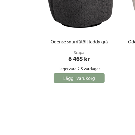
Odense snurrfåtölj teddy grå
Ode
Scapa
6 465
 kr
Lagervara 2-5 vardagar
Lägg i varukorg