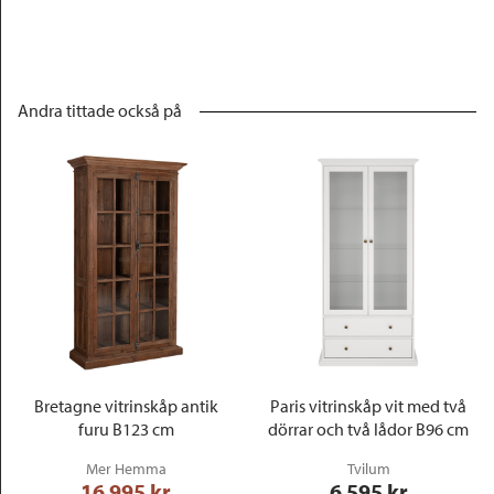
Andra tittade också på
Bretagne vitrinskåp antik
Paris vitrinskåp vit med två
furu B123 cm
dörrar och två lådor B96 cm
Mer Hemma
Tvilum
16 995
 kr
6 595
 kr