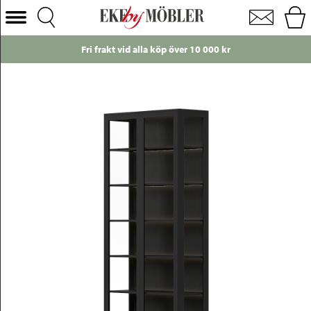
Edge 2.0 vitrinskåp med belysning furu svart borstad B92 cm
Välj Kategori
Fri frakt vid alla köp över 10 000 kr
Soffor
Fåtöljer
Bord
Stolar
Sängar
Förvaring
Inredning
Mattor
Belysning
Utemöbler
Varumärken