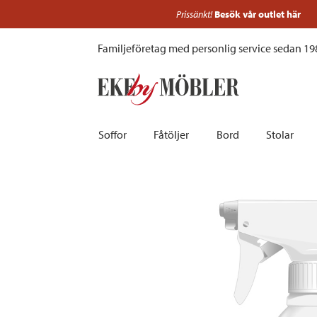
Eden konstrotting- och textilene-rengöring
Familjeföretag med personlig service sedan 19
Soffor
Fåtöljer
Bord
Stolar
Biosoffor | Recliner
Fotpallar och sittpuffar
Barbord
Barnstolar
Bäddsoffor
Fåtöljer i sammet
Matbord
Barstolar |
Divansoffor
Fåtöljer med fotpallar
Matgrupper
Pallar | Bä
Howardsoffor
Reclinerfåtöljer
Skrivbord
Skinnstolar
Hörnsoffor
Skinnfåtöljer
Småbord | Sidobord
Skrivbords
Soffor 2-sits | 3-sits | 4-sits
Tygfåtöljer
Soffbord
Stolsdyno
Skinnsoffor
Tillbehör till fåtölj
Trästolar