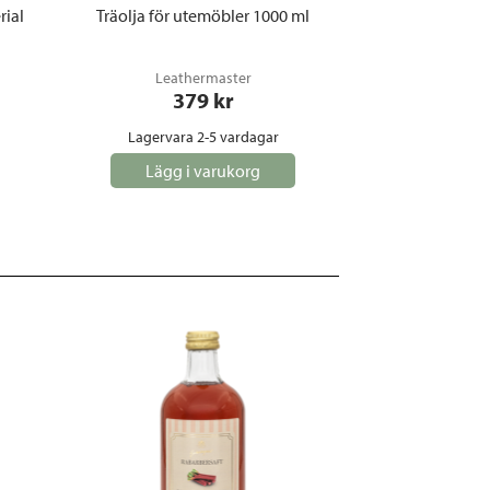
ial
Träolja för utemöbler 1000 ml
Leathermaster
379
 kr
Lagervara 2-5 vardagar
Lägg i varukorg