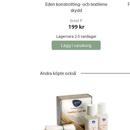
Eden konstrotting- och textilene
F
skydd
Ernst P
199
 kr
Lagervara 2-5 vardagar
Lägg i varukorg
Andra köpte också