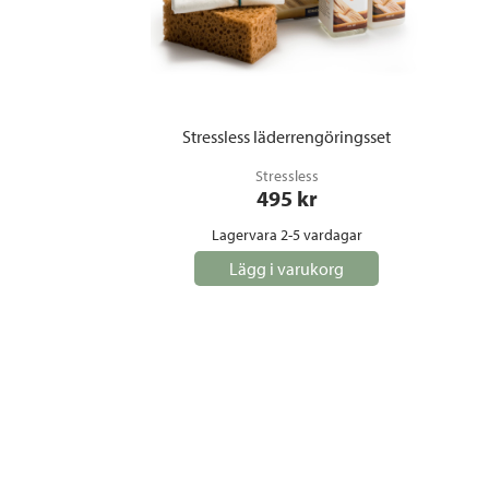
Stressless läderrengöringsset
Stressless
495
 kr
Lagervara 2-5 vardagar
Lägg i varukorg