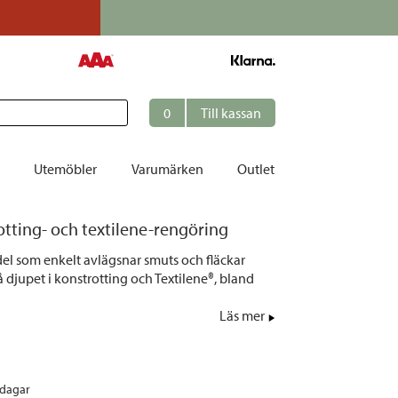
till 24 månader
0
Till kassan
Utemöbler
Varumärken
Outlet
tting- och textilene-rengöring
et
l som enkelt avlägsnar smuts och fläckar
ation
 djupet i konstrotting och Textilene®, bland
r
Läs mer
tolar | Solsängar
ring
ockar
rdagar