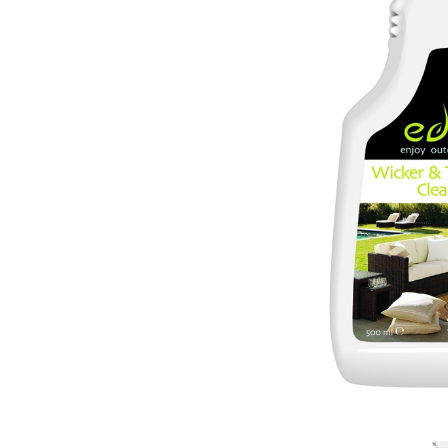
Sammetssoffor
Tygstolar
Soffgrupper
Tygsoffor
Tillbehör till soffa