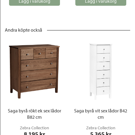
Lägg i varukorg
Lägg i varukorg
Andra köpte också
Saga byrå rökt ek sex lådor
Saga byrå vit sex lådor B42
B82 cm
cm
Zebra Collection
Zebra Collection
8 195
 kr
5 365
 kr