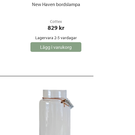
New Haven bordslampa
Cottex
829
 kr
Lagervara 2-5 vardagar
Lägg i varukorg