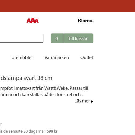
0
Till kassan
Utemöbler
Varumärken
Outlet
dslampa svart 38 cm
et
mpfot i mattsvart från Watt&Weke. Passar till
ation
ärmar och kan ställas både i fönstret och ...
r
Läs mer
tolar | Solsängar
ring
kr
ockar
is de senaste 30 dagarna: 
698 kr