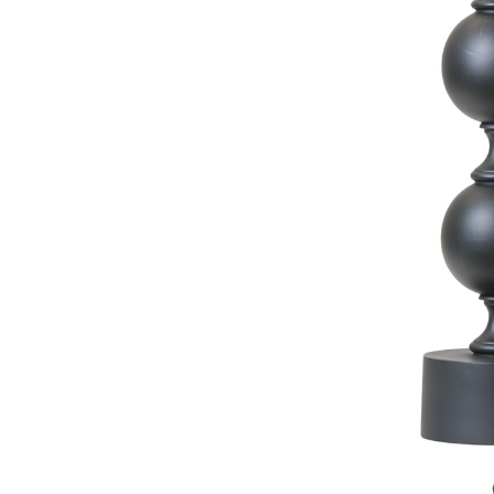
Sammetssoffor
Tygstolar
Soffgrupper
Tygsoffor
Tillbehör till soffa