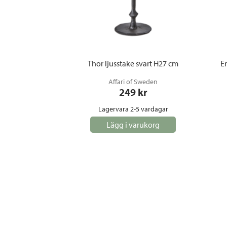
Thor ljusstake svart H27 cm
Er
Affari of Sweden
249
 kr
Lagervara 2-5 vardagar
Lägg i varukorg