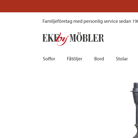
Deborah bordslampa svart 38 cm
Familjeföretag med personlig service sedan 19
Soffor
Fåtöljer
Bord
Stolar
Biosoffor | Recliner
Fotpallar och sittpuffar
Barbord
Barnstolar
Bäddsoffor
Fåtöljer i sammet
Matbord
Barstolar |
Divansoffor
Fåtöljer med fotpallar
Matgrupper
Pallar | Bä
Howardsoffor
Reclinerfåtöljer
Skrivbord
Skinnstolar
Hörnsoffor
Skinnfåtöljer
Småbord | Sidobord
Skrivbords
Soffor 2-sits | 3-sits | 4-sits
Tygfåtöljer
Soffbord
Stolsdyno
Skinnsoffor
Tillbehör till fåtölj
Trästolar