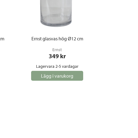
 cm
Ernst glasvas hög Ø12 cm
Ernst
349
 kr
Lagervara 2-5 vardagar
Lägg i varukorg