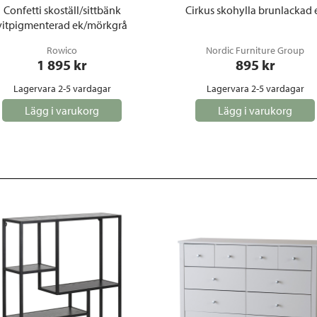
Confetti skoställ/sittbänk
Cirkus skohylla brunlackad 
vitpigmenterad ek/mörkgrå
Rowico
Nordic Furniture Group
1 895
 kr
895
 kr
Lagervara 2-5 vardagar
Lagervara 2-5 vardagar
Lägg i varukorg
Lägg i varukorg