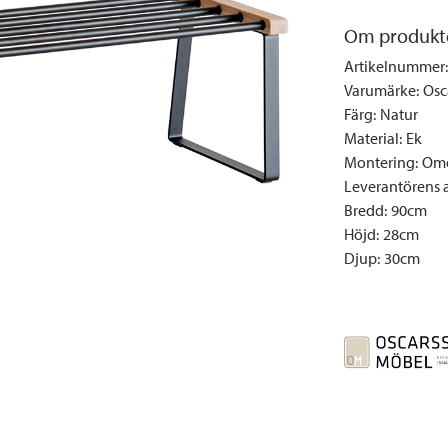
Täcken och kuddar
Sängbord
Klockor
Taklampor
Loun
Om produkt
Vedställ
Kuddar | Plädar
Vägglampor
Matg
Artikelnummer
:
Vinställ
Ljuslyktor | Ljusstakar
Utelampor
Möbe
Varumärke
:
Osc
Vitrinskåp
Ljus | Doft
Paraso
Färg
:
Natur
Garderober
Skafferi
Pavilj
Material
:
Ek
Montering
:
Omo
Speglar
Soffo
Leverantörens ar
Tavlor
Stolar
Bredd
:
90cm
Vaser | Krukor
Utefåt
Höjd
:
28cm
Djup
:
30cm
Utek