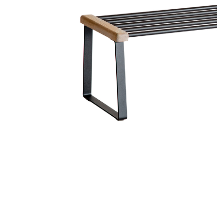
Sammetssoffor
Tygstolar
Soffgrupper
Tygsoffor
Tillbehör till soffa