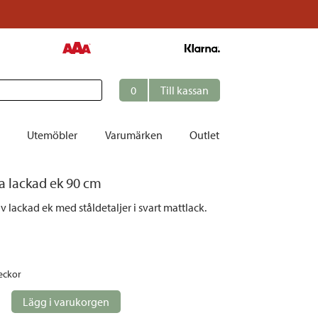
0
Till kassan
Utemöbler
Varumärken
Outlet
a lackad ek 90 cm
et
v lackad ek med ståldetaljer i svart mattlack.
ation
r
tolar | Solsängar
eckor
ring
ockar
Lägg i varukorgen