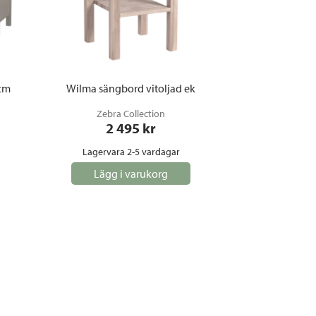
 cm
Wilma sängbord vitoljad ek
Zebra Collection
2 495
 kr
Lagervara 2-5 vardagar
Lägg i varukorg