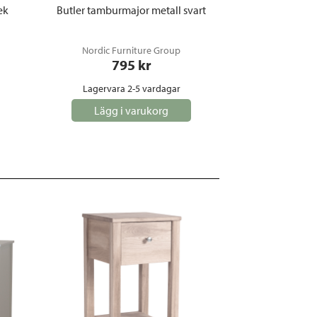
ek
Butler tamburmajor metall svart
Nordic Furniture Group
795
 kr
Lagervara 2-5 vardagar
Lägg i varukorg