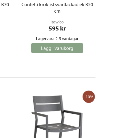
k B70
Confetti kroklist svartlackad ek B50
cm
Rowico
595
 kr
Lagervara 2-5 vardagar
Lägg i varukorg
-10%