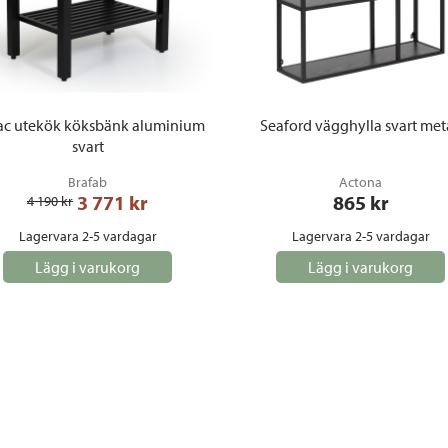
ac utekök köksbänk aluminium
Seaford vägghylla svart met
svart
Brafab
Actona
3 771
 kr
865
 kr
4 190
 kr
Lagervara 2-5 vardagar
Lagervara 2-5 vardagar
Lägg i varukorg
Lägg i varukorg