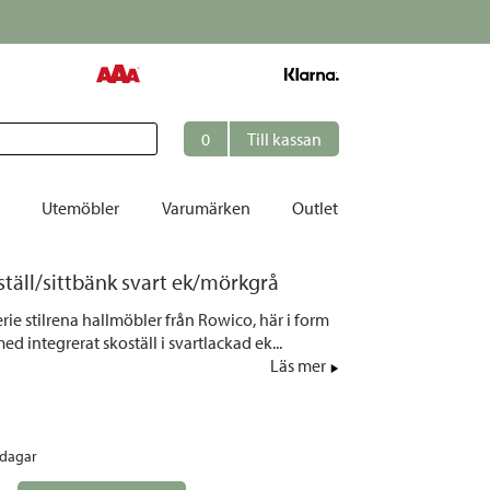
0
Till kassan
Utemöbler
Varumärken
Outlet
ställ/sittbänk svart ek/mörkgrå
et
erie stilrena hallmöbler från Rowico, här i form
ation
ed integrerat skoställ i svartlackad ek...
r
Läs mer
tolar | Solsängar
ring
rdagar
ockar