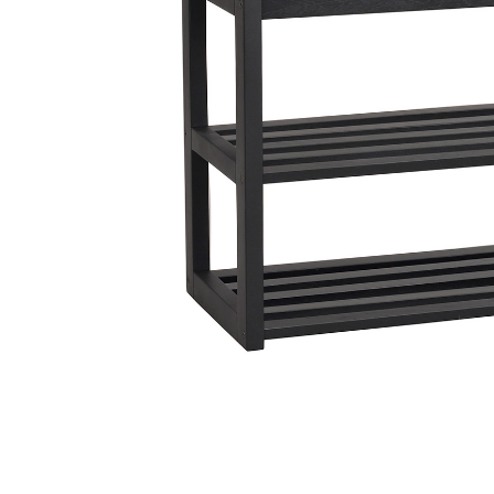
Sammetssoffor
Tygstolar
Soffgrupper
Tygsoffor
Tillbehör till soffa