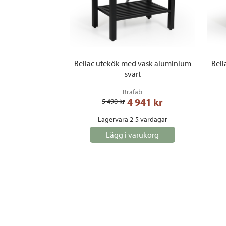
Bellac utekök med vask aluminium
Bell
svart
Brafab
4 941
 kr
5 490
 kr
Lagervara 2-5 vardagar
Lägg i varukorg