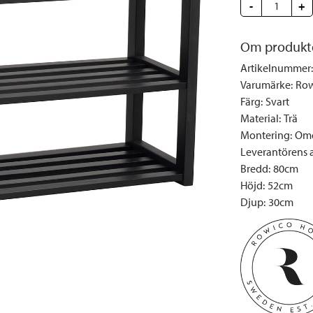
Täcken och kuddar
Sängbord
Klockor
Taklampor
-
Loun
+
Vedställ
Kuddar | Plädar
Vägglampor
Matg
Om produkt
Vinställ
Ljuslyktor | Ljusstakar
Utelampor
Möbe
Artikelnummer
:
Vitrinskåp
Ljus | Doft
Paraso
Varumärke
:
Row
Garderober
Skafferi
Pavilj
Färg
:
Svart
Speglar
Soffo
Material
:
Trä
Montering
:
Omo
Tavlor
Stolar
Leverantörens ar
Vaser | Krukor
Utefåt
Bredd
:
80cm
Utek
Höjd
:
52cm
Djup
:
30cm