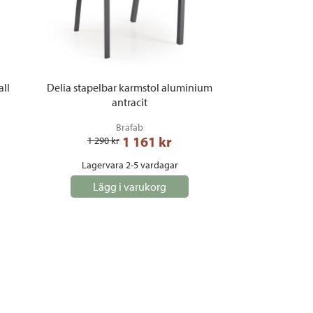
all
Delia stapelbar karmstol aluminium
antracit
Brafab
1 161
 kr
1 290
 kr
Lagervara 2-5 vardagar
Lägg i varukorg