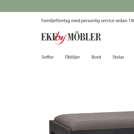
Confetti skoställ/sittbänk svart ek/mörkgrå
Familjeföretag med personlig service sedan 19
Soffor
Fåtöljer
Bord
Stolar
Biosoffor | Recliner
Fotpallar och sittpuffar
Barbord
Barnstolar
Bäddsoffor
Fåtöljer i sammet
Matbord
Barstolar |
Divansoffor
Fåtöljer med fotpallar
Matgrupper
Pallar | Bä
Howardsoffor
Reclinerfåtöljer
Skrivbord
Skinnstolar
Hörnsoffor
Skinnfåtöljer
Småbord | Sidobord
Skrivbords
Soffor 2-sits | 3-sits | 4-sits
Tygfåtöljer
Soffbord
Stolsdyno
Skinnsoffor
Tillbehör till fåtölj
Trästolar