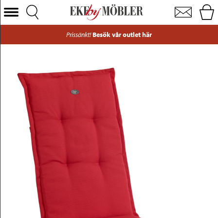
Canyon positionsdyna tyg röd 50x123xH6 cm
Välj Kategori
Prissänkt!
Besök vår outlet här
Soffor
Fåtöljer
Bord
Stolar
Sängar
Förvaring
Inredning
Mattor
Belysning
Utemöbler
Varumärken