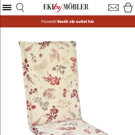
Standard positionsdyna tyg nature grey 50x123 cm
Välj Kategori
Prissänkt!
Besök vår outlet här
Soffor
Fåtöljer
Bord
Stolar
Sängar
Förvaring
Inredning
Mattor
Belysning
Utemöbler
Varumärken