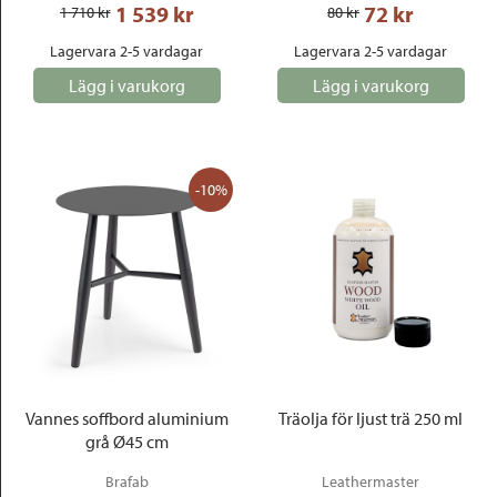
1 539
 kr
72
 kr
1 710
 kr
80
 kr
Lagervara 2-5 vardagar
Lagervara 2-5 vardagar
Lägg i varukorg
Lägg i varukorg
-10%
Vannes soffbord aluminium
Träolja för ljust trä 250 ml
grå Ø45 cm
Brafab
Leathermaster