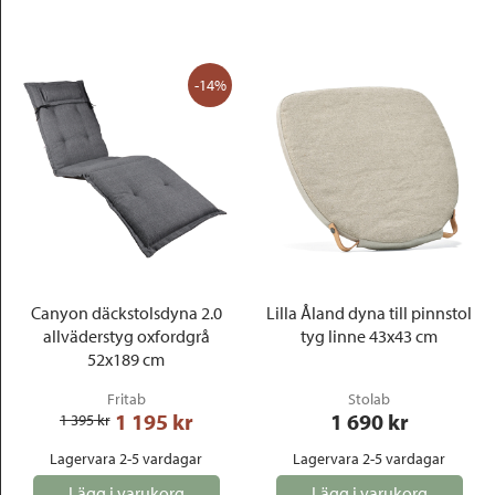
-14%
Canyon däckstolsdyna 2.0
Lilla Åland dyna till pinnstol
allväderstyg oxfordgrå
tyg linne 43x43 cm
52x189 cm
Fritab
Stolab
1 195
 kr
1 690
 kr
1 395
 kr
Lagervara 2-5 vardagar
Lagervara 2-5 vardagar
Lägg i varukorg
Lägg i varukorg