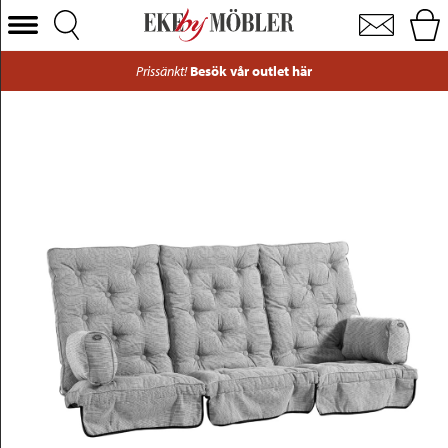
Canyon hammockdynset tyg titangrå B165 cm
Välj Kategori
Prissänkt!
Besök vår outlet här
Soffor
Fåtöljer
Bord
Stolar
Sängar
Förvaring
Inredning
Mattor
Belysning
Utemöbler
Varumärken