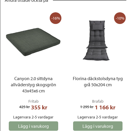
Andra tittade också på
-16%
-10%
Canyon 2.0 sittdyna
Florina däckstolsdyna tyg
allväderstyg skogsgrön
grå 50x204 cm
43x45x6 cm
Fritab
Brafab
355
 kr
1 166
 kr
425
 kr
1 295
 kr
Lagervara 2-5 vardagar
Lagervara 2-5 vardagar
Lägg i varukorg
Lägg i varukorg