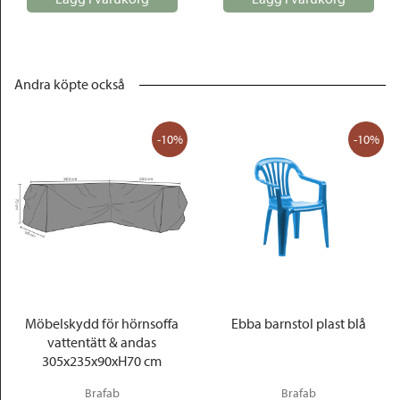
Andra köpte också
-10%
-10%
Möbelskydd för hörnsoffa
Ebba barnstol plast blå
vattentätt & andas
305x235x90xH70 cm
Brafab
Brafab