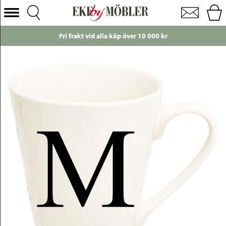
Bokstavsmugg M porslin vit H10 cm
Välj Kategori
Fri frakt vid alla köp över 10 000 kr
Soffor
Fåtöljer
Bord
Stolar
Sängar
Förvaring
Inredning
Mattor
Belysning
Utemöbler
Varumärken